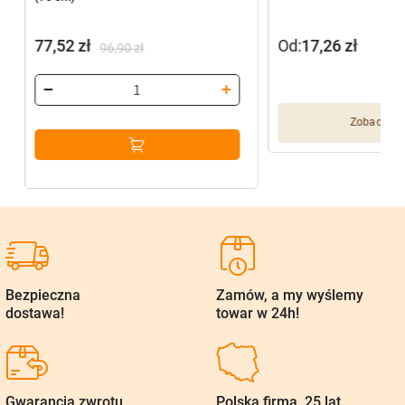
77,52
zł
Od:
17,26
zł
96,90
zł
Pierwotna
Aktualna
cena
cena
wynosiła:
wynosi:
Zobacz wię
96,90 zł.
77,52 zł.
Bezpieczna
Zamów, a my wyślemy
dostawa!
towar w 24h!
Gwarancja zwrotu
Polska firma, 25 lat