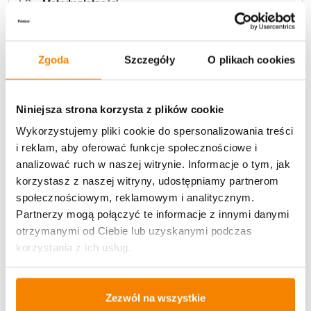
Metody płatności
Zgoda
Szczegóły
O plikach cookies
Niniejsza strona korzysta z plików cookie
Potrzebujesz większą ilość? Zapraszamy do naszej
Wykorzystujemy pliki cookie do spersonalizowania treści
hurtownii
Przejdź do hurtowni B2B
i reklam, aby oferować funkcje społecznościowe i
analizować ruch w naszej witrynie. Informacje o tym, jak
korzystasz z naszej witryny, udostępniamy partnerom
Specyfikacja
społecznościowym, reklamowym i analitycznym.
Partnerzy mogą połączyć te informacje z innymi danymi
otrzymanymi od Ciebie lub uzyskanymi podczas
Opinie klientów
korzystania z ich usług.
Więcej z kategorii Kwiaty sztuczne
Zezwól na wszystkie