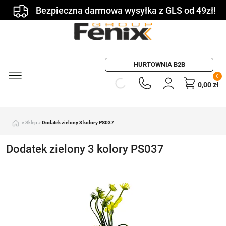
Bezpieczna darmowa wysyłka z GLS od 49zł!
HURTOWNIA B2B
0
0,00
zł
»
Sklep
»
Dodatek zielony 3 kolory PS037
Dodatek zielony 3 kolory PS037