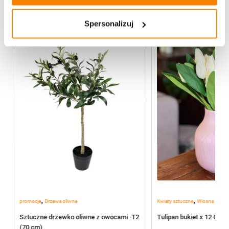
Spersonalizuj
%
-
20%
,
,
promocje
Drzewa oliwne
Kwiaty sztuczne
Wiosna
Sztuczne drzewko oliwne z owocami -T2
Tulipan bukiet x 12 G01
(70 cm)