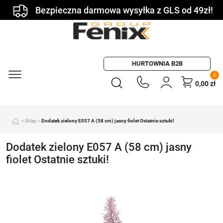
Bezpieczna darmowa wysyłka z GLS od 49zł!
HURTOWNIA B2B
0
0,00
zł
»
Sklep
»
Dodatek zielony E057 A (58 cm) jasny fiolet Ostatnie sztuki!
Dodatek zielony E057 A (58 cm) jasny
fiolet Ostatnie sztuki!