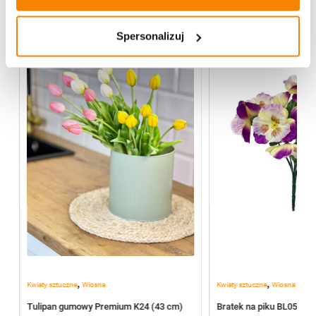
Spersonalizuj
%
,
,
Kwiaty sztuczne
Wiosna
Kwiaty sztuczne
Wiosna
1
Tulipan gumowy Premium K24 (43 cm)
Bratek na piku BL055/J