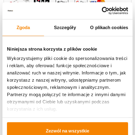
Zgoda
Szczegóły
O plikach cookies
Potrzebujesz większą ilość? Zapraszamy do naszej
hurtownii
Przejdź do hurtowni B2B
Niniejsza strona korzysta z plików cookie
Wykorzystujemy pliki cookie do spersonalizowania treści
i reklam, aby oferować funkcje społecznościowe i
analizować ruch w naszej witrynie. Informacje o tym, jak
Opis produktu
korzystasz z naszej witryny, udostępniamy partnerom
społecznościowym, reklamowym i analitycznym.
Specyfikacja
Partnerzy mogą połączyć te informacje z innymi danymi
otrzymanymi od Ciebie lub uzyskanymi podczas
Opinie klientów
korzystania z ich usług.
Więcej z kategorii Kwiaty sztuczne
Zezwól na wszystkie