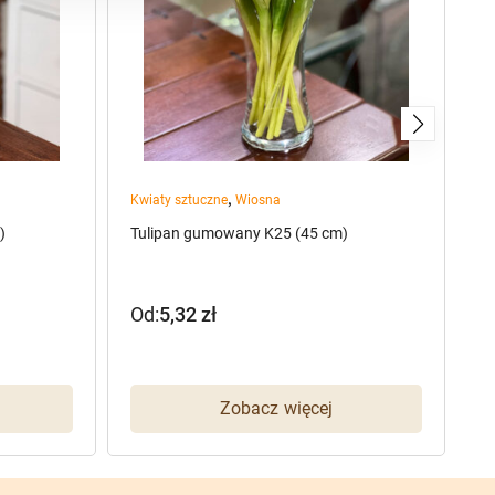
,
Kwiaty sztuczne
Wiosna
Kw
)
Tulipan gumowany K25 (45 cm)
Br
Od:
5,32
zł
O
Zobacz więcej