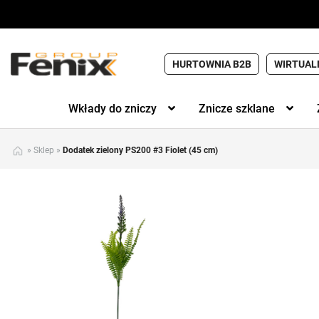
HURTOWNIA B2B
WIRTUAL
Wkłady do zniczy
Znicze szklane
»
Sklep
»
Dodatek zielony PS200 #3 Fiolet (45 cm)