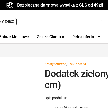
Bezpieczna darmowa wysyłka z GLS od 49zł!
NY ZNICZ
Znicze Metalowe
Znicze Glamour
Pełna oferta
,
Kwiaty sztuczne
Liście, dodatki
Dodatek zielon
cm)
Opis produktu:
długość gałązki 45 cm