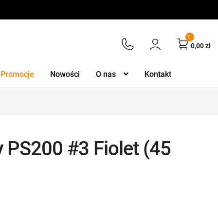
0
0,00
zł
Promocje
Nowości
O nas
Kontakt
y PS200 #3 Fiolet (45