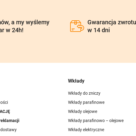
ów, a my wyślemy
Gwarancja zwrot
ar w 24h!
w 14 dni
Wkłady
Wkłady do zniczy
ości
Wkłady parafinowe
ACJĘ
Wkłady olejowe
reklamacji
Wkłady parafinowo – olejowe
i dostawy
Wkłady elektryczne