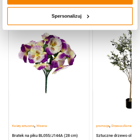
Spersonalizuj
,
,
Kwiaty sztuczne
Wiosna
promocje
Drzewa oliwne
Bratek na piku BL055/J144A (28 cm)
Sztuczne drzewo oliwne