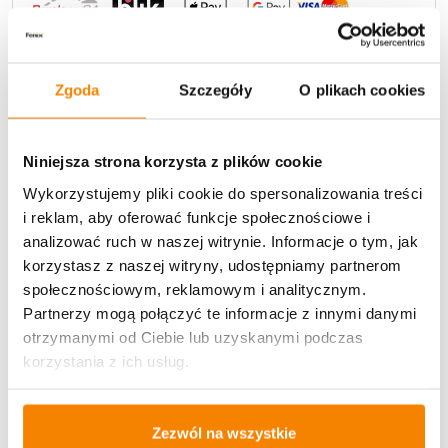
Zgoda
Szczegóły
O plikach cookies
Potrzebujesz większą ilość? Zapraszamy do naszej
hurtownii
Przejdź do hurtowni B2B
Niniejsza strona korzysta z plików cookie
Wykorzystujemy pliki cookie do spersonalizowania treści
i reklam, aby oferować funkcje społecznościowe i
analizować ruch w naszej witrynie. Informacje o tym, jak
Opis produktu
korzystasz z naszej witryny, udostępniamy partnerom
społecznościowym, reklamowym i analitycznym.
Specyfikacja
Partnerzy mogą połączyć te informacje z innymi danymi
otrzymanymi od Ciebie lub uzyskanymi podczas
Opinie klientów
korzystania z ich usług.
Więcej z kategorii Kwiaty sztuczne
Zezwól na wszystkie