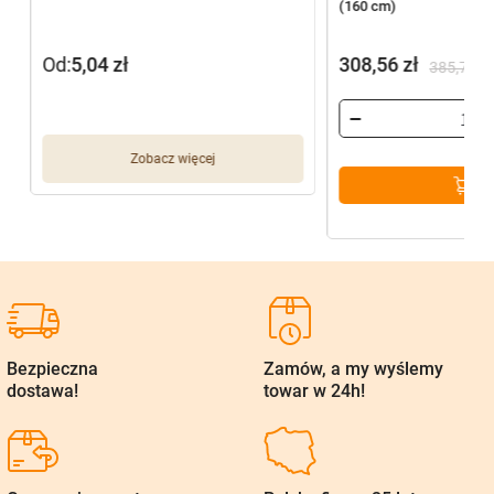
(160 cm)
Od:
5,04
zł
308,56
zł
385,70
zł
Pierwotna
Aktualna
cena
cena
wynosiła:
wynosi:
Zobacz więcej
385,70 zł.
308,56 zł.
Bezpieczna
Zamów, a my wyślemy
dostawa!
towar w 24h!