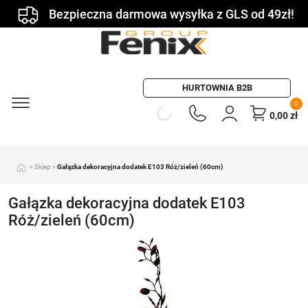
Bezpieczna darmowa wysyłka z GLS od 49zł!
HURTOWNIA B2B
0
0,00
zł
»
Sklep
»
Gałązka dekoracyjna dodatek E103 Róż/zieleń (60cm)
Gałązka dekoracyjna dodatek E103
Róż/zieleń (60cm)