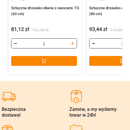
2
Sztuczne drzewko oliwne z owocami -T3
Sztuczne drzewko oliwn
(63 cm)
(80 cm)
81,12
zł
93,44
zł
101,40
zł
116,80
zł
Pierwotna
Aktualna
Pierwotna
Aktualna
cena
cena
cena
cena
wynosiła:
wynosi:
wynosiła:
wynosi:
101,40 zł.
81,12 zł.
116,80 zł.
93,44 zł.
Bezpieczna
Zamów, a my wyślemy
dostawa!
towar w 24h!