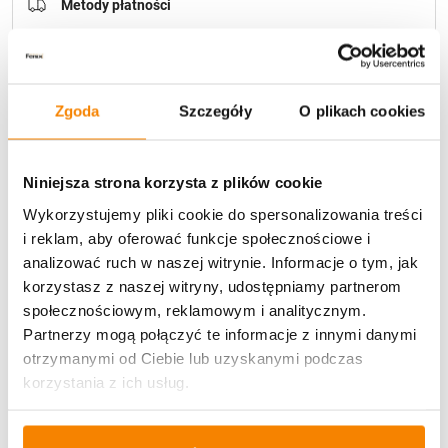
Metody płatności
Zgoda
Szczegóły
O plikach cookies
Niniejsza strona korzysta z plików cookie
Potrzebujesz większą ilość? Zapraszamy do naszej
hurtownii
Przejdź do hurtowni B2B
Wykorzystujemy pliki cookie do spersonalizowania treści
i reklam, aby oferować funkcje społecznościowe i
analizować ruch w naszej witrynie. Informacje o tym, jak
Opis produktu
korzystasz z naszej witryny, udostępniamy partnerom
społecznościowym, reklamowym i analitycznym.
Partnerzy mogą połączyć te informacje z innymi danymi
Specyfikacja
otrzymanymi od Ciebie lub uzyskanymi podczas
korzystania z ich usług.
Opinie klientów