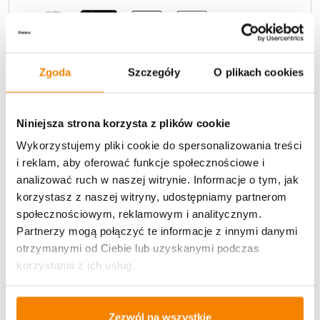
Zgoda
Szczegóły
O plikach cookies
Potrzebujesz większą ilość? Zapraszamy do naszej
Niniejsza strona korzysta z plików cookie
hurtownii
Przejdź do hurtowni B2B
Wykorzystujemy pliki cookie do spersonalizowania treści
i reklam, aby oferować funkcje społecznościowe i
analizować ruch w naszej witrynie. Informacje o tym, jak
Opis produktu
korzystasz z naszej witryny, udostępniamy partnerom
społecznościowym, reklamowym i analitycznym.
Specyfikacja
Partnerzy mogą połączyć te informacje z innymi danymi
otrzymanymi od Ciebie lub uzyskanymi podczas
Opinie klientów
korzystania z ich usług.
Zezwól na wszystkie