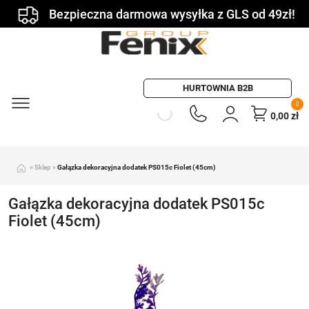
Bezpieczna darmowa wysyłka z GLS od 49zł!
HURTOWNIA B2B
0
0,00
zł
»
Sklep
»
Gałązka dekoracyjna dodatek PS015c Fiolet (45cm)
Gałązka dekoracyjna dodatek PS015c
Fiolet (45cm)