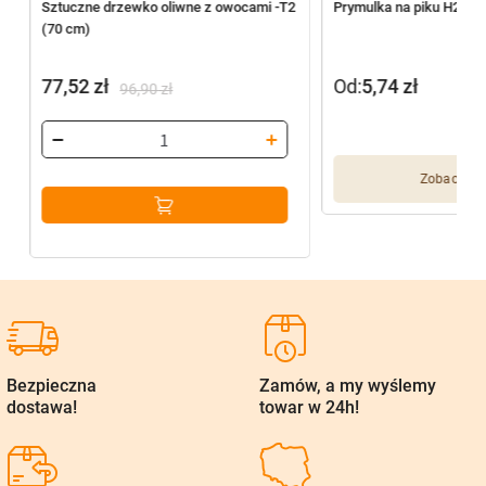
Sztuczne drzewko oliwne z owocami -T2
Prymulka na piku H297 
(70 cm)
77,52
zł
Od:
5,74
zł
96,90
zł
Pierwotna
Aktualna
cena
cena
wynosiła:
wynosi:
Zobacz wię
96,90 zł.
77,52 zł.
Bezpieczna
Zamów, a my wyślemy
dostawa!
towar w 24h!