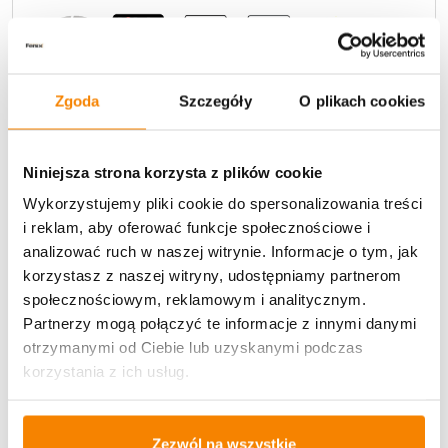
Zgoda
Szczegóły
O plikach cookies
Potrzebujesz większą ilość? Zapraszamy do naszej
Niniejsza strona korzysta z plików cookie
hurtownii
Przejdź do hurtowni B2B
Wykorzystujemy pliki cookie do spersonalizowania treści
i reklam, aby oferować funkcje społecznościowe i
analizować ruch w naszej witrynie. Informacje o tym, jak
Opis produktu
korzystasz z naszej witryny, udostępniamy partnerom
społecznościowym, reklamowym i analitycznym.
Specyfikacja
Partnerzy mogą połączyć te informacje z innymi danymi
otrzymanymi od Ciebie lub uzyskanymi podczas
Opinie klientów
korzystania z ich usług.
Zezwól na wszystkie