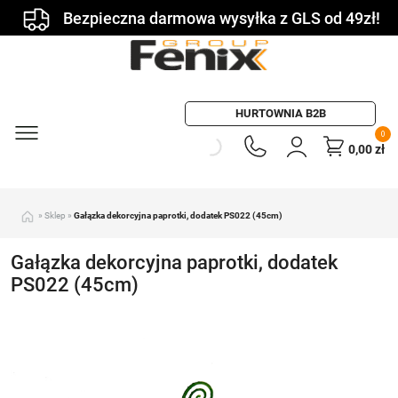
Bezpieczna darmowa wysyłka z GLS od 49zł!
HURTOWNIA B2B
0
0,00
zł
»
Sklep
»
Gałązka dekorcyjna paprotki, dodatek PS022 (45cm)
Gałązka dekorcyjna paprotki, dodatek
PS022 (45cm)