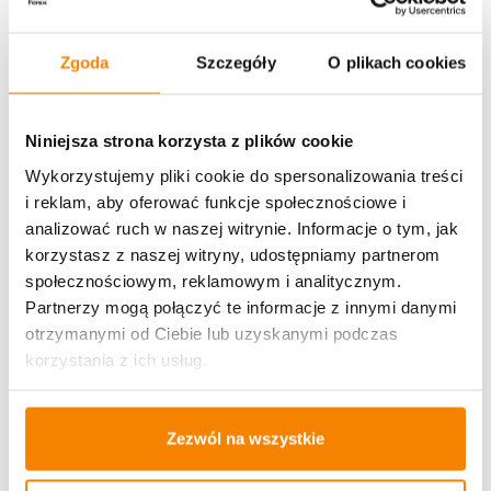
Zgoda
Szczegóły
O plikach cookies
Potrzebujesz większą ilość? Zapraszamy do naszej
hurtownii
Przejdź do hurtowni B2B
Niniejsza strona korzysta z plików cookie
Wykorzystujemy pliki cookie do spersonalizowania treści
Opis produktu
i reklam, aby oferować funkcje społecznościowe i
analizować ruch w naszej witrynie. Informacje o tym, jak
Specyfikacja
korzystasz z naszej witryny, udostępniamy partnerom
społecznościowym, reklamowym i analitycznym.
Opinie klientów
Partnerzy mogą połączyć te informacje z innymi danymi
otrzymanymi od Ciebie lub uzyskanymi podczas
korzystania z ich usług.
Więcej z kategorii Kwiaty sztuczne
Zezwól na wszystkie
-
20%