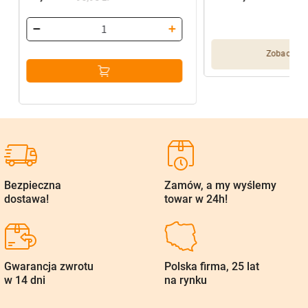
Pierwotna
Aktualna
cena
cena
wynosiła:
wynosi:
Zobacz wię
96,90 zł.
77,52 zł.
Bezpieczna
Zamów, a my wyślemy
dostawa!
towar w 24h!
Gwarancja zwrotu
Polska firma, 25 lat
w 14 dni
na rynku