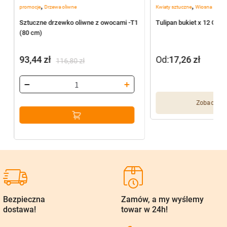
,
,
promocje
Drzewa oliwne
Kwiaty sztuczne
Wiosna
2
Sztuczne drzewko oliwne z owocami -T1
Tulipan bukiet x 12 G01
(80 cm)
93,44
zł
Od:
17,26
zł
116,80
zł
Pierwotna
Aktualna
cena
cena
wynosiła:
wynosi:
Zobacz wię
116,80 zł.
93,44 zł.
Bezpieczna
Zamów, a my wyślemy
dostawa!
towar w 24h!