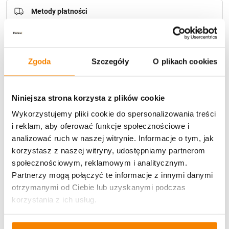
Metody płatności
Zgoda
Szczegóły
O plikach cookies
Niniejsza strona korzysta z plików cookie
Potrzebujesz większą ilość? Zapraszamy do naszej
hurtownii
Przejdź do hurtowni B2B
Wykorzystujemy pliki cookie do spersonalizowania treści
i reklam, aby oferować funkcje społecznościowe i
analizować ruch w naszej witrynie. Informacje o tym, jak
korzystasz z naszej witryny, udostępniamy partnerom
Opis produktu
społecznościowym, reklamowym i analitycznym.
Partnerzy mogą połączyć te informacje z innymi danymi
Specyfikacja
otrzymanymi od Ciebie lub uzyskanymi podczas
korzystania z ich usług.
Opinie klientów