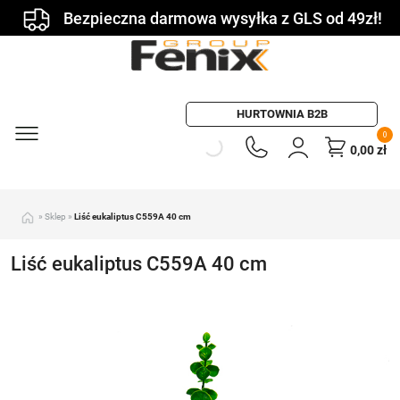
Bezpieczna darmowa wysyłka z GLS od 49zł!
HURTOWNIA B2B
0
0,00
zł
»
Sklep
»
Liść eukaliptus C559A 40 cm
Liść eukaliptus C559A 40 cm