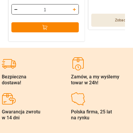
Pierwotna
Aktualna
cena
cena
wynosiła:
wynosi:
Zobacz wię
116,80 zł.
93,44 zł.
Bezpieczna
Zamów, a my wyślemy
dostawa!
towar w 24h!
Gwarancja zwrotu
Polska firma, 25 lat
w 14 dni
na rynku