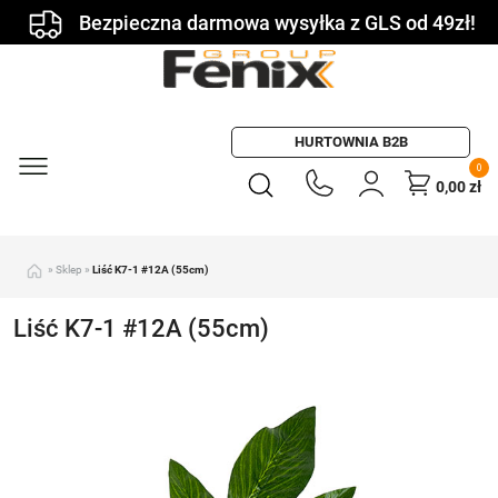
Bezpieczna darmowa wysyłka z GLS od 49zł!
HURTOWNIA B2B
0
0,00
zł
»
Sklep
»
Liść K7-1 #12A (55cm)
Liść K7-1 #12A (55cm)