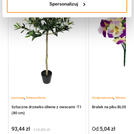
Spersonalizuj
,
,
promocje
Drzewa oliwne
Kwiaty sztuczne
Wiosna
2
Sztuczne drzewko oliwne z owocami -T1
Bratek na piku BL055/J
(80 cm)
93,44
zł
Od:
5,04
zł
116,80
zł