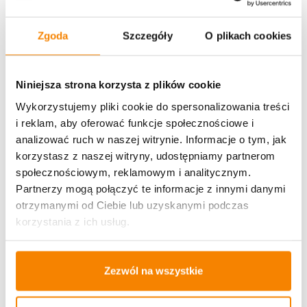
Zgoda
Szczegóły
O plikach cookies
Potrzebujesz większą ilość? Zapraszamy do naszej
Niniejsza strona korzysta z plików cookie
hurtownii
Przejdź do hurtowni B2B
Wykorzystujemy pliki cookie do spersonalizowania treści
i reklam, aby oferować funkcje społecznościowe i
analizować ruch w naszej witrynie. Informacje o tym, jak
Specyfikacja
korzystasz z naszej witryny, udostępniamy partnerom
społecznościowym, reklamowym i analitycznym.
Opinie klientów
Partnerzy mogą połączyć te informacje z innymi danymi
otrzymanymi od Ciebie lub uzyskanymi podczas
korzystania z ich usług.
Więcej z kategorii Kwiaty sztuczne
Zezwól na wszystkie
%
-
20%