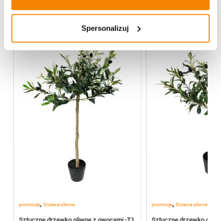
Spersonalizuj
-
20%
,
,
promocje
Drzewa oliwne
promocje
Drzewa oliwne
Sztuczne drzewko oliwne z owocami -T1
Sztuczne drzewko oliwn