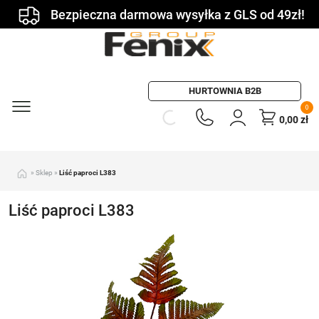
Bezpieczna darmowa wysyłka z GLS od 49zł!
HURTOWNIA B2B
0
0,00
zł
»
Sklep
»
Liść paproci L383
Liść paproci L383