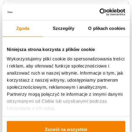
Metody płatności
Zgoda
Szczegóły
O plikach cookies
Niniejsza strona korzysta z plików cookie
Wykorzystujemy pliki cookie do spersonalizowania treści
Potrzebujesz większą ilość? Zapraszamy do naszej
i reklam, aby oferować funkcje społecznościowe i
hurtownii
Przejdź do hurtowni B2B
analizować ruch w naszej witrynie. Informacje o tym, jak
korzystasz z naszej witryny, udostępniamy partnerom
społecznościowym, reklamowym i analitycznym.
Specyfikacja
Partnerzy mogą połączyć te informacje z innymi danymi
otrzymanymi od Ciebie lub uzyskanymi podczas
Opinie klientów
korzystania z ich usług.
Więcej z kategorii Kwiaty sztuczne
Zezwól na wszystkie