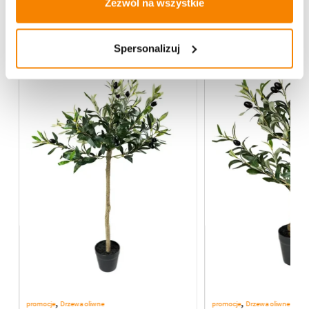
Zezwól na wszystkie
Więcej z kategorii Kwiaty sztuczne
Spersonalizuj
%
-
20%
,
,
promocje
Drzewa oliwne
promocje
Drzewa oliwne