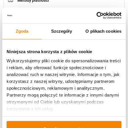
Metody płatności
Zgoda
Szczegóły
O plikach cookies
Potrzebujesz większą ilość? Zapraszamy do naszej
Niniejsza strona korzysta z plików cookie
hurtownii
Przejdź do hurtowni B2B
Wykorzystujemy pliki cookie do spersonalizowania treści
i reklam, aby oferować funkcje społecznościowe i
analizować ruch w naszej witrynie. Informacje o tym, jak
Opis produktu
korzystasz z naszej witryny, udostępniamy partnerom
społecznościowym, reklamowym i analitycznym.
Specyfikacja
Partnerzy mogą połączyć te informacje z innymi danymi
otrzymanymi od Ciebie lub uzyskanymi podczas
korzystania z ich usług.
Opinie klientów