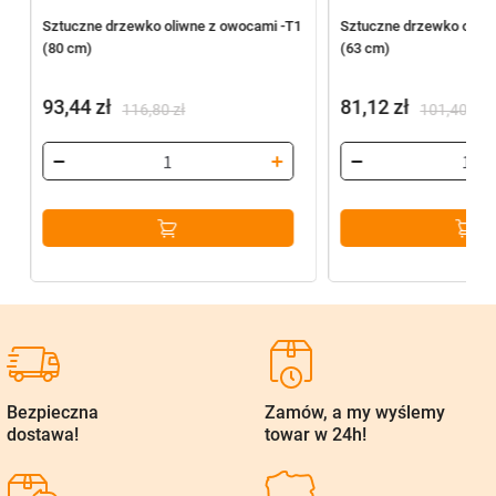
2
Sztuczne drzewko oliwne z owocami -T1
Sztuczne drzewko oliwn
(80 cm)
(63 cm)
93,44
zł
81,12
zł
116,80
zł
101,40
zł
Pierwotna
Aktualna
Pierwotna
Aktualna
cena
cena
cena
cena
wynosiła:
wynosi:
wynosiła:
wynosi:
116,80 zł.
93,44 zł.
101,40 zł.
81,12 zł.
Bezpieczna
Zamów, a my wyślemy
dostawa!
towar w 24h!