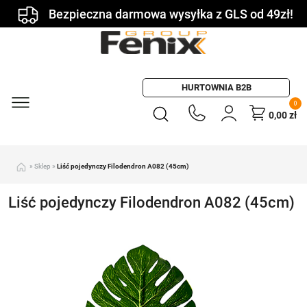
Bezpieczna darmowa wysyłka z GLS od 49zł!
HURTOWNIA B2B
0
0,00
zł
»
Sklep
»
Liść pojedynczy Filodendron A082 (45cm)
Liść pojedynczy Filodendron A082 (45cm)