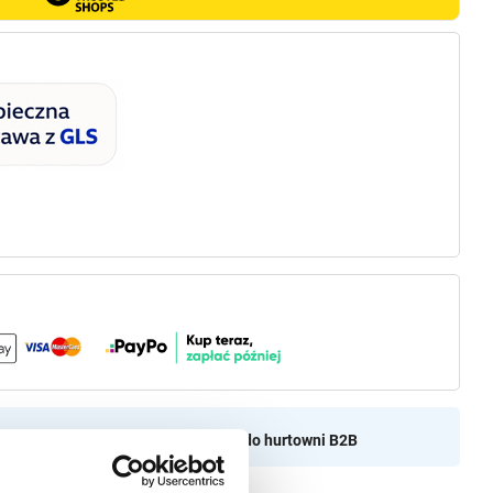
aszamy do naszej hurtownii
Przejdź do hurtowni B2B