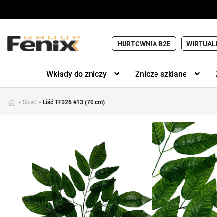
HURTOWNIA B2B
WIRTUAL
Wkłady do zniczy
Znicze szklane
»
Sklep
»
Liść TF026 #13 (70 cm)