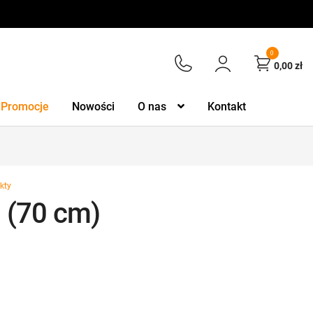
0
0,00
zł
Promocje
Nowości
O nas
Kontakt
kty
 (70 cm)