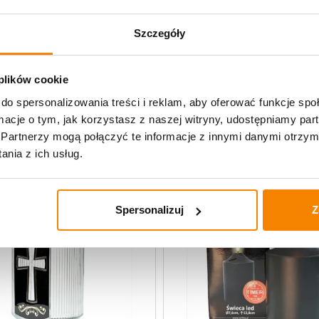
Opinie klientów
Szczegóły
 plików cookie
uczne
do spersonalizowania treści i reklam, aby oferować funkcje sp
ormacje o tym, jak korzystasz z naszej witryny, udostępniamy p
Partnerzy mogą połączyć te informacje z innymi danymi otrzym
nia z ich usług.
Spersonalizuj
Z