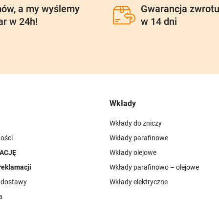
ów, a my wyślemy
Gwarancja zwrot
ar w 24h!
w 14 dni
Wkłady
Wkłady do zniczy
ości
Wkłady parafinowe
ACJĘ
Wkłady olejowe
reklamacji
Wkłady parafinowo – olejowe
i dostawy
Wkłady elektryczne
a