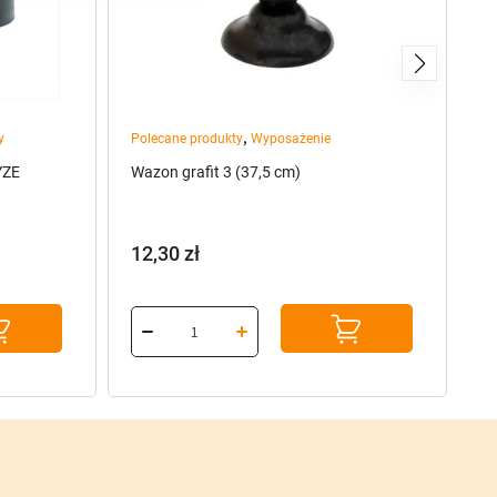
,
y
Polecane produkty
Wyposażenie
Po
YZE
Wazon grafit 3 (37,5 cm)
Dr
(g
12,30
zł
2