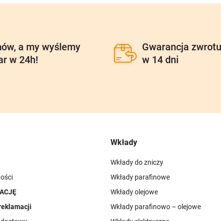
ów, a my wyślemy
Gwarancja zwrot
ar w 24h!
w 14 dni
Wkłady
Wkłady do zniczy
ości
Wkłady parafinowe
ACJĘ
Wkłady olejowe
reklamacji
Wkłady parafinowo – olejowe