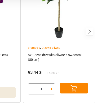
,
promocje
Drzewa oliwne
pr
8 cm)
Sztuczne drzewko oliwne z owocami -T1
Sz
(80 cm)
(6
93,44
zł
8
116,80
zł
Pierwotna
Aktualna
P
A
cena
cena
c
c
wynosiła:
wynosi:
w
w
116,80 zł.
93,44 zł.
1
81