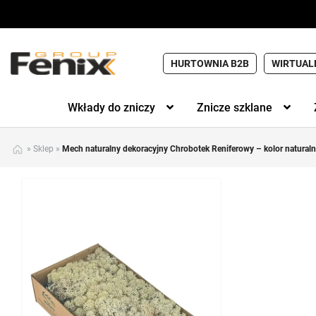
HURTOWNIA B2B
WIRTUAL
Wkłady do zniczy
Znicze szklane
»
Sklep
»
Mech naturalny dekoracyjny Chrobotek Reniferowy – kolor naturaln