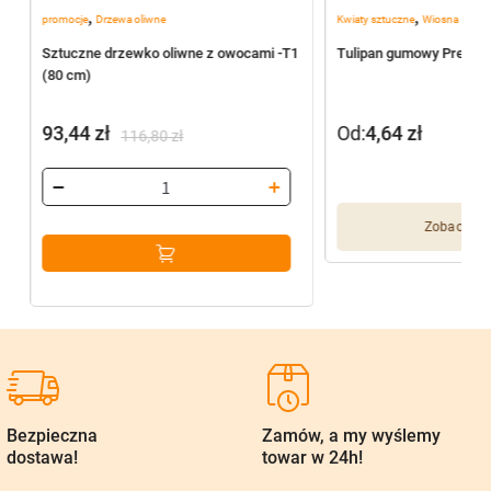
,
,
promocje
Drzewa oliwne
Kwiaty sztuczne
Wiosna
Sztuczne drzewko oliwne z owocami -T1
Tulipan gumowy Premiu
(80 cm)
93,44
zł
Od:
4,64
zł
116,80
zł
Pierwotna
Aktualna
cena
cena
wynosiła:
wynosi:
Zobacz wię
116,80 zł.
93,44 zł.
Bezpieczna
Zamów, a my wyślemy
dostawa!
towar w 24h!