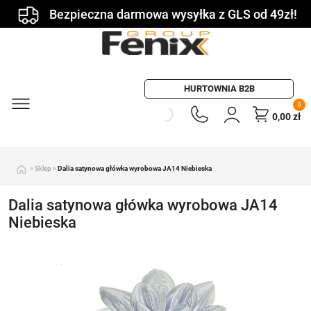
Bezpieczna darmowa wysyłka z GLS od 49zł!
HURTOWNIA B2B
0
0,00
zł
»
Sklep
»
Dalia satynowa główka wyrobowa JA14 Niebieska
Dalia satynowa główka wyrobowa JA14
Niebieska