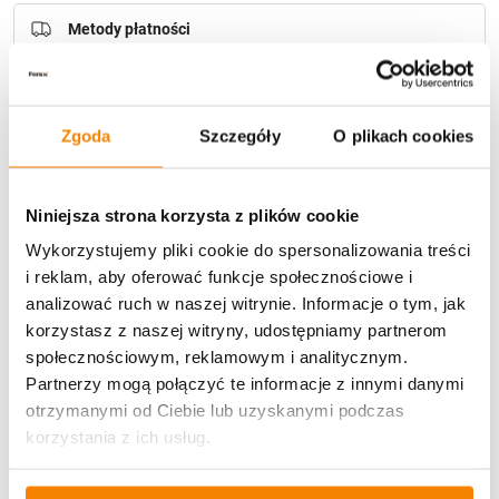
Metody płatności
Zgoda
Szczegóły
O plikach cookies
Niniejsza strona korzysta z plików cookie
Potrzebujesz większą ilość? Zapraszamy do naszej
hurtownii
Przejdź do hurtowni B2B
Wykorzystujemy pliki cookie do spersonalizowania treści
i reklam, aby oferować funkcje społecznościowe i
analizować ruch w naszej witrynie. Informacje o tym, jak
korzystasz z naszej witryny, udostępniamy partnerom
Opis produktu
społecznościowym, reklamowym i analitycznym.
Partnerzy mogą połączyć te informacje z innymi danymi
Specyfikacja
otrzymanymi od Ciebie lub uzyskanymi podczas
korzystania z ich usług.
Opinie klientów