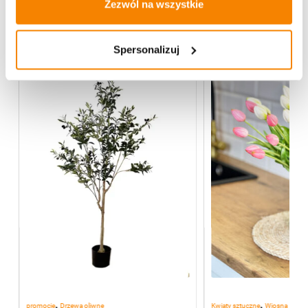
Zezwól na wszystkie
Więcej z kategorii Kwiaty sztuczne
Spersonalizuj
-
20%
,
,
promocje
Drzewa oliwne
Kwiaty sztuczne
Wiosna