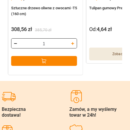
Sztuczne drzewo oliwne z owocami -T5
Tulipan gumowy Premiu
(160 cm)
308,56
zł
Od:
4,64
zł
385,70
zł
Pierwotna
Aktualna
cena
cena
wynosiła:
wynosi:
Zobacz wię
385,70 zł.
308,56 zł.
Bezpieczna
Zamów, a my wyślemy
dostawa!
towar w 24h!