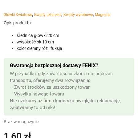
,
,
,
Główki Kwiatowe
Kwiaty sztuczne
Kwiaty wyrobowe
Magnolie
Opis produktu:
średnica główki 20 cm
wysokość ok 10 cm
kolor ciemny róż , fuksja
Gwarancja bezpiecznej dostawy FENIX?
W przypadku, gdy zawartość uszkodzi się podczas
transportu, oferujemy dwa rozwiązania:
– Zwrot środków za uszkodzony towar
– Wysyłka nowego towaru
Nie czekamy aż firma kurierska uwzględni reklamację,
załatwiamy to od ręki!
Brak w magazynie
1,60
zł
(z VAT)