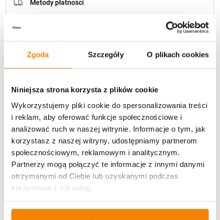
Metody płatności
Zgoda
Szczegóły
O plikach cookies
Niniejsza strona korzysta z plików cookie
Potrzebujesz większą ilość? Zapraszamy do naszej
hurtownii
Przejdź do hurtowni B2B
Wykorzystujemy pliki cookie do spersonalizowania treści
i reklam, aby oferować funkcje społecznościowe i
analizować ruch w naszej witrynie. Informacje o tym, jak
Opis produktu
korzystasz z naszej witryny, udostępniamy partnerom
społecznościowym, reklamowym i analitycznym.
Partnerzy mogą połączyć te informacje z innymi danymi
Specyfikacja
otrzymanymi od Ciebie lub uzyskanymi podczas
korzystania z ich usług.
Opinie klientów