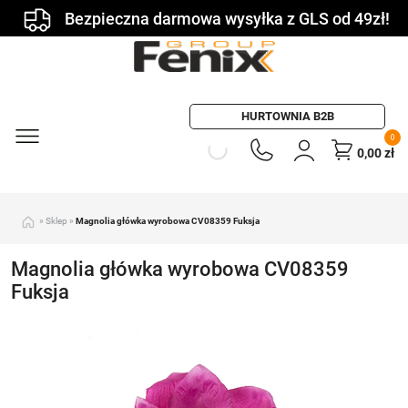
Bezpieczna darmowa wysyłka z GLS od 49zł!
HURTOWNIA B2B
0
0,00
zł
»
Sklep
»
Magnolia główka wyrobowa CV08359 Fuksja
Magnolia główka wyrobowa CV08359
Fuksja