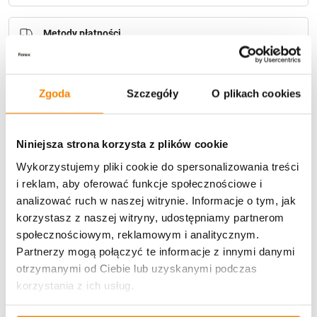
Metody płatności
Zgoda
Szczegóły
O plikach cookies
Niniejsza strona korzysta z plików cookie
Potrzebujesz większą ilość? Zapraszamy do naszej
Wykorzystujemy pliki cookie do spersonalizowania treści
hurtownii
Przejdź do hurtowni B2B
i reklam, aby oferować funkcje społecznościowe i
analizować ruch w naszej witrynie. Informacje o tym, jak
korzystasz z naszej witryny, udostępniamy partnerom
Opis produktu
społecznościowym, reklamowym i analitycznym.
Partnerzy mogą połączyć te informacje z innymi danymi
Specyfikacja
otrzymanymi od Ciebie lub uzyskanymi podczas
korzystania z ich usług.
Opinie klientów