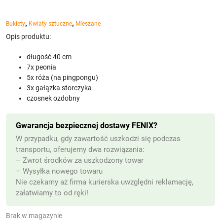
,
,
Bukiety
Kwiaty sztuczne
Mieszane
Opis produktu:
długość 40 cm
7x peonia
5x róża (na pingpongu)
3x gałązka storczyka
czosnek ozdobny
Gwarancja bezpiecznej dostawy FENIX?
W przypadku, gdy zawartość uszkodzi się podczas
transportu, oferujemy dwa rozwiązania:
– Zwrot środków za uszkodzony towar
– Wysyłka nowego towaru
Nie czekamy aż firma kurierska uwzględni reklamację,
załatwiamy to od ręki!
Brak w magazynie