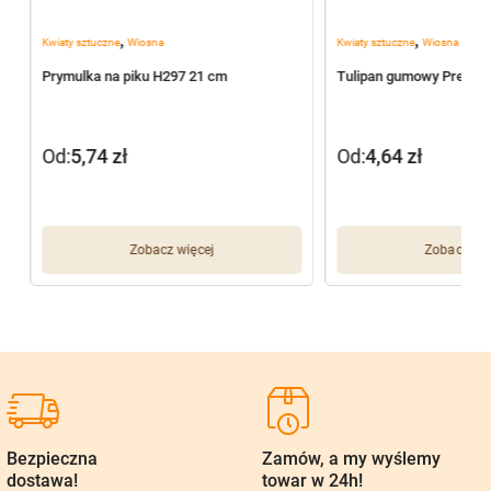
,
,
Kwiaty sztuczne
Wiosna
Kwiaty sztuczne
Wiosna
Prymulka na piku H297 21 cm
Tulipan gumowy Premiu
Od:
5,74
zł
Od:
4,64
zł
Zobacz więcej
Zobacz wię
Bezpieczna
Zamów, a my wyślemy
dostawa!
towar w 24h!