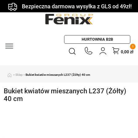
Bezpieczna darmowa wysyłka z GLS od 49zł!
HURTOWNIA B2B
0
0,00
zł
»
Sklep
»
Bukiet kwiatów mieszanych L237 (Żółty) 40 cm
Bukiet kwiatów mieszanych L237 (Żółty)
40 cm