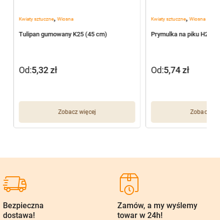
,
,
Kwiaty sztuczne
Wiosna
Kwiaty sztuczne
Wiosna
Tulipan gumowany K25 (45 cm)
Prymulka na piku H297 
Od:
5,32
zł
Od:
5,74
zł
Zobacz więcej
Zobacz wię
Bezpieczna
Zamów, a my wyślemy
dostawa!
towar w 24h!