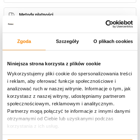
Metody płatności
Zgoda
Szczegóły
O plikach cookies
Niniejsza strona korzysta z plików cookie
Potrzebujesz większą ilość? Zapraszamy do naszej
Wykorzystujemy pliki cookie do spersonalizowania treści
hurtownii
Przejdź do hurtowni B2B
i reklam, aby oferować funkcje społecznościowe i
analizować ruch w naszej witrynie. Informacje o tym, jak
korzystasz z naszej witryny, udostępniamy partnerom
Opis produktu
społecznościowym, reklamowym i analitycznym.
Partnerzy mogą połączyć te informacje z innymi danymi
Specyfikacja
otrzymanymi od Ciebie lub uzyskanymi podczas
korzystania z ich usług.
Opinie klientów