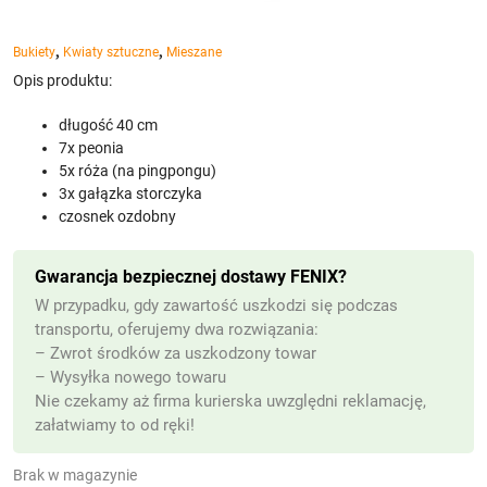
,
,
Bukiety
Kwiaty sztuczne
Mieszane
Opis produktu:
długość 40 cm
7x peonia
5x róża (na pingpongu)
3x gałązka storczyka
czosnek ozdobny
Gwarancja bezpiecznej dostawy FENIX?
W przypadku, gdy zawartość uszkodzi się podczas
transportu, oferujemy dwa rozwiązania:
– Zwrot środków za uszkodzony towar
– Wysyłka nowego towaru
Nie czekamy aż firma kurierska uwzględni reklamację,
załatwiamy to od ręki!
Brak w magazynie