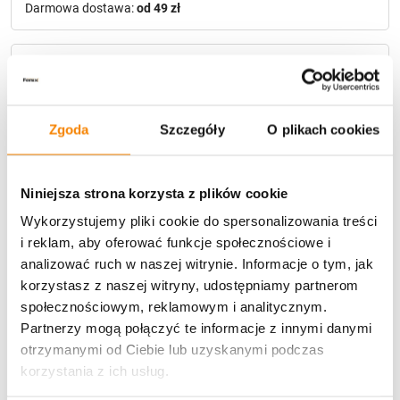
Darmowa dostawa:
od 49 zł
Metody płatności
Zgoda
Szczegóły
O plikach cookies
Niniejsza strona korzysta z plików cookie
Wykorzystujemy pliki cookie do spersonalizowania treści
Potrzebujesz większą ilość? Zapraszamy do naszej
hurtownii
Przejdź do hurtowni B2B
i reklam, aby oferować funkcje społecznościowe i
analizować ruch w naszej witrynie. Informacje o tym, jak
korzystasz z naszej witryny, udostępniamy partnerom
społecznościowym, reklamowym i analitycznym.
Opis produktu
Partnerzy mogą połączyć te informacje z innymi danymi
otrzymanymi od Ciebie lub uzyskanymi podczas
Specyfikacja
korzystania z ich usług.