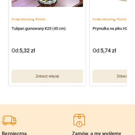
,
,
Kwiaty sztuczne
Wiosna
Kwiaty sztuczne
Wiosna
Tulipan gumowany K25 (45 cm)
Prymulka na piku H297 
Od:
5,32
zł
Od:
5,74
zł
Zobacz więcej
Zobacz wię
Bezpieczna
Zamów, a my wyślemy