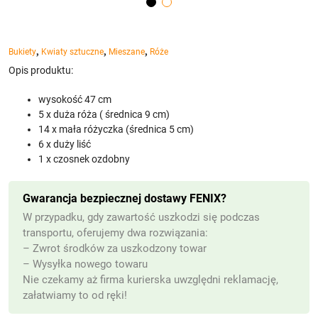
,
,
,
Bukiety
Kwiaty sztuczne
Mieszane
Róże
Opis produktu:
wysokość 47 cm
5 x duża róża ( średnica 9 cm)
14 x mała różyczka (średnica 5 cm)
6 x duży liść
1 x czosnek ozdobny
Gwarancja bezpiecznej dostawy FENIX?
W przypadku, gdy zawartość uszkodzi się podczas
transportu, oferujemy dwa rozwiązania:
– Zwrot środków za uszkodzony towar
– Wysyłka nowego towaru
Nie czekamy aż firma kurierska uwzględni reklamację,
załatwiamy to od ręki!