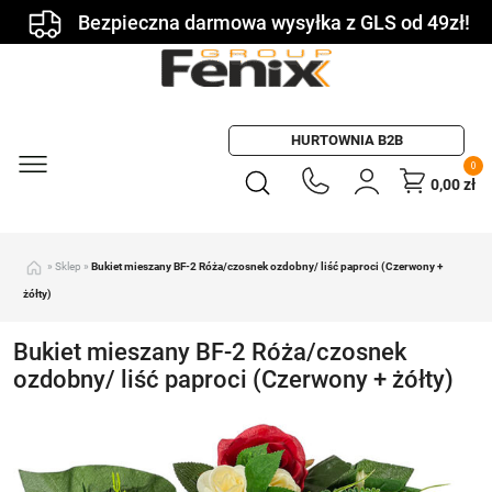
Bezpieczna darmowa wysyłka z GLS od 49zł!
HURTOWNIA B2B
0
0,00
zł
»
Sklep
»
Bukiet mieszany BF-2 Róża/czosnek ozdobny/ liść paproci (Czerwony +
żółty)
Bukiet mieszany BF-2 Róża/czosnek
ozdobny/ liść paproci (Czerwony + żółty)