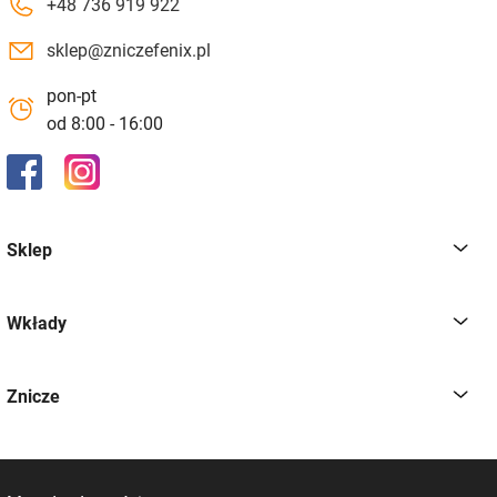
+48 736 919 922
sklep@zniczefenix.pl
pon-pt
od 8:00 - 16:00
Sklep
Wkłady
Znicze