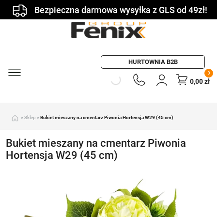
Bezpieczna darmowa wysyłka z GLS od 49zł!
HURTOWNIA B2B
0
0,00
zł
»
Sklep
»
Bukiet mieszany na cmentarz Piwonia Hortensja W29 (45 cm)
Bukiet mieszany na cmentarz Piwonia
Hortensja W29 (45 cm)