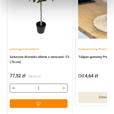
,
,
promocje
Drzewa oliwne
Kwiaty sztuczne
Wiosna
Sztuczne drzewko oliwne z owocami -T2
Tulipan gumowy Premiu
(70 cm)
77,52
zł
Od:
4,64
zł
96,90
zł
Pierwotna
Aktualna
cena
cena
wynosiła:
wynosi:
Zobacz wię
96,90 zł.
77,52 zł.