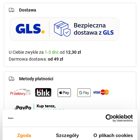
Dostawa
U Ciebie zwykle za
1-3 dni
: od
12,30 zł
Darmowa dostawa:
od 49 zł
Metody płatności
Potrzebujesz większą ilość? Zapraszamy do naszej
Zgoda
Szczegóły
O plikach cookies
hurtownii
Przejdź do hurtowni B2B