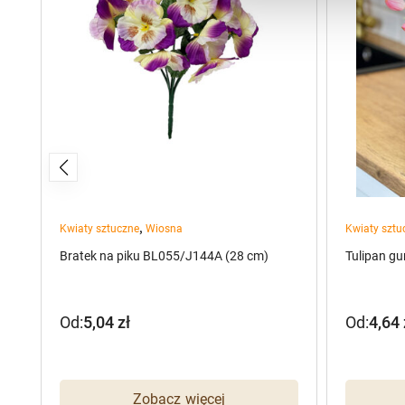
,
Kwiaty sztuczne
Wiosna
Kwiaty sztu
Bratek na piku BL055/J144A (28 cm)
Tulipan g
Od:
5,04
zł
Od:
4,64
Zobacz więcej