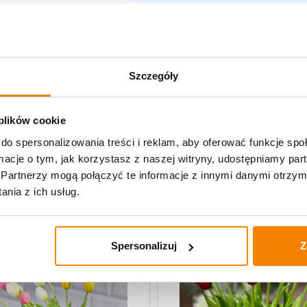
Opis produktu
Szczegóły
Specyfikacja
Opinie klientów
 plików cookie
do spersonalizowania treści i reklam, aby oferować funkcje sp
ormacje o tym, jak korzystasz z naszej witryny, udostępniamy p
uczne
Partnerzy mogą połączyć te informacje z innymi danymi otrzym
nia z ich usług.
Spersonalizuj
Z