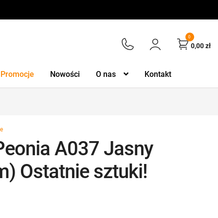
0
0,00
zł
Promocje
Nowości
O nas
Kontakt
e
 Peonia A037 Jasny
m) Ostatnie sztuki!