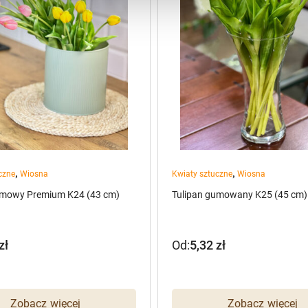
,
,
czne
Wiosna
Kwiaty sztuczne
Wiosna
umowy Premium K24 (43 cm)
Tulipan gumowany K25 (45 cm)
zł
Od:
5,32
zł
Zobacz więcej
Zobacz więcej