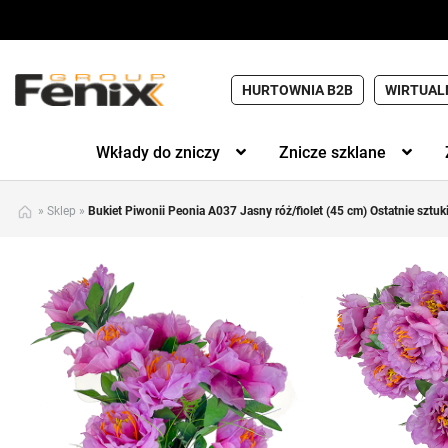
HURTOWNIA B2B
WIRTUAL
Wkłady do zniczy
Znicze szklane
»
Sklep
»
Bukiet Piwonii Peonia A037 Jasny róż/fiolet (45 cm) Ostatnie sztuki