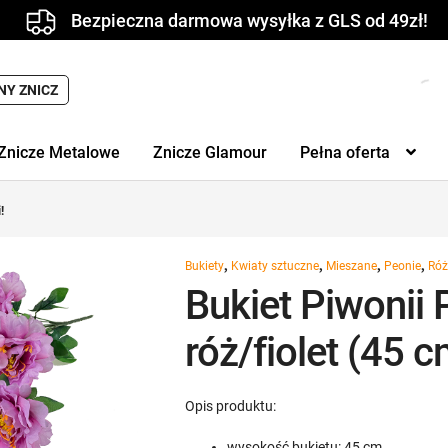
Bezpieczna darmowa wysyłka z GLS od 49zł!
NY ZNICZ
Znicze Metalowe
Znicze Glamour
Pełna oferta
!
,
,
,
,
Bukiety
Kwiaty sztuczne
Mieszane
Peonie
Róż
Bukiet Piwonii
róż/fiolet (45 c
Opis produktu:
wysokość bukietu: 45 cm