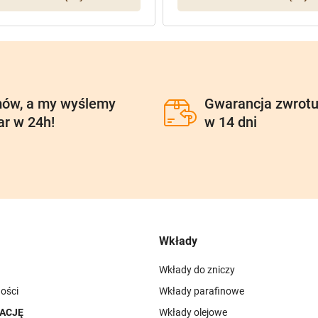
ów, a my wyślemy
Gwarancja zwrot
ar w 24h!
w 14 dni
Wkłady
Wkłady do zniczy
ości
Wkłady parafinowe
ACJĘ
Wkłady olejowe