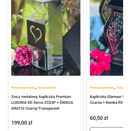
,
,
Polecane produkty
Znicze szklane
Polecane produkty
Znicze szkl
Znicz metalowy, kapliczka Premium
Kapliczka Glamour Waza
LUXORIA KD Serce ZCS3P + ŚWIECA
Czarna + Ramka R5 (Silv
GRATIS Czarny/Transparent
60,50
zł
199,00
zł