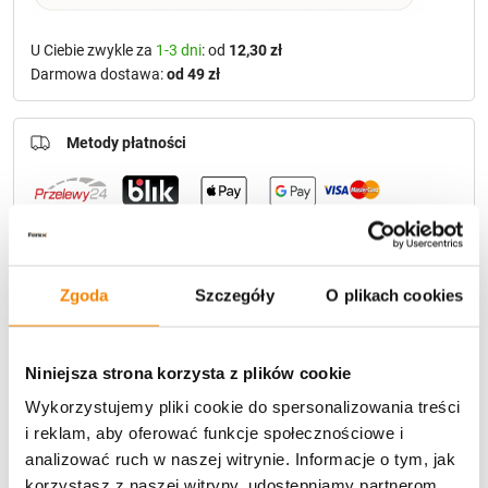
U Ciebie zwykle za
1-3 dni
: od
12,30 zł
Darmowa dostawa:
od 49 zł
Metody płatności
Zgoda
Szczegóły
O plikach cookies
Potrzebujesz większą ilość? Zapraszamy do naszej
hurtownii
Przejdź do hurtowni B2B
Niniejsza strona korzysta z plików cookie
Wykorzystujemy pliki cookie do spersonalizowania treści
Polecamy:
i reklam, aby oferować funkcje społecznościowe i
analizować ruch w naszej witrynie. Informacje o tym, jak
Wkład LED do znicza Subito Comet Biały/Czerwony
korzystasz z naszej witryny, udostępniamy partnerom