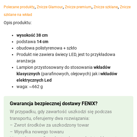
,
,
,
,
Polecane produkty
Znicze Glamour
Znicze premium
Znicze szklane
Znicze
szklane na wkład
Opis produktu:
wysokość 38 cm
podstawa
14 cm
obudowa polistyrenowa + szkło
Produkt nie zawiera świecy LED, jest to przykładowa
aranżacja
Lampion przystosowany do stosowania
wkładów
klasycznych
(parafinowych, olejowych) jak i
wkładów
elektrycznych Led
waga: ~662 g
Gwarancja bezpiecznej dostawy FENIX?
W przypadku, gdy zawartość uszkodzi się podczas
transportu, oferujemy dwa rozwiązania:
– Zwrot środków za uszkodzony towar
– Wysyłka nowego towaru