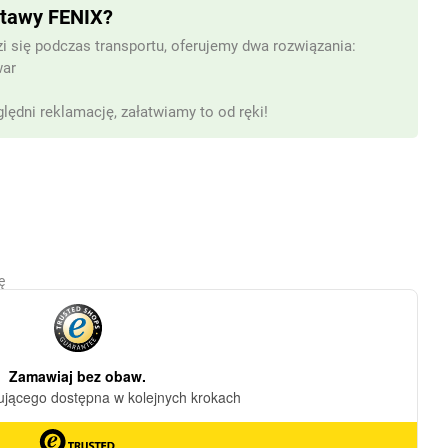
stawy FENIX?
i się podczas transportu, oferujemy dwa rozwiązania:
war
lędni reklamację, załatwiamy to od ręki!
ę