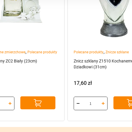
,
,
rne zmierzchowe
Polecane produkty
Polecane produkty
Znicze szklane
rny ZC2 Biały (23cm)
Znicz szklany Z1510 Kochanem
Dziadkowi (31cm)
17,60
zł