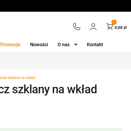
0
0,00
zł
Promocje
Nowości
O nas
Kontakt
nicze szklane na wkład
cz szklany na wkład