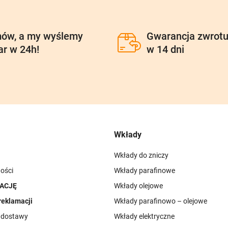
ów, a my wyślemy
Gwarancja zwrot
ar w 24h!
w 14 dni
Wkłady
Wkłady do zniczy
ości
Wkłady parafinowe
ACJĘ
Wkłady olejowe
reklamacji
Wkłady parafinowo – olejowe
i dostawy
Wkłady elektryczne