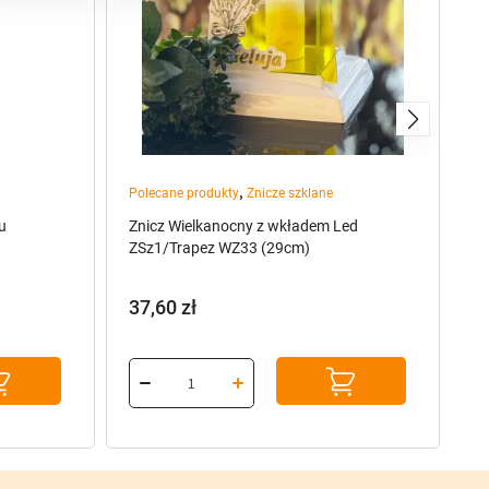
,
Polecane produkty
Znicze szklane
Zn
u
Znicz Wielkanocny z wkładem Led
S8
ZSz1/Trapez WZ33 (29cm)
37,60
zł
2