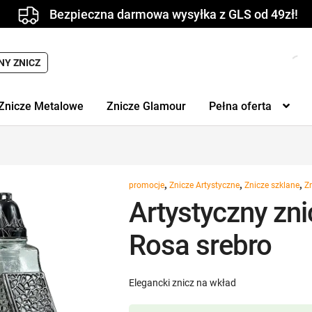
Bezpieczna darmowa wysyłka z GLS od 49zł!
NY ZNICZ
Znicze Metalowe
Znicze Glamour
Pełna oferta
,
,
,
promocje
Znicze Artystyczne
Znicze szklane
Z
Artystyczny zni
Rosa srebro
Elegancki znicz na wkład