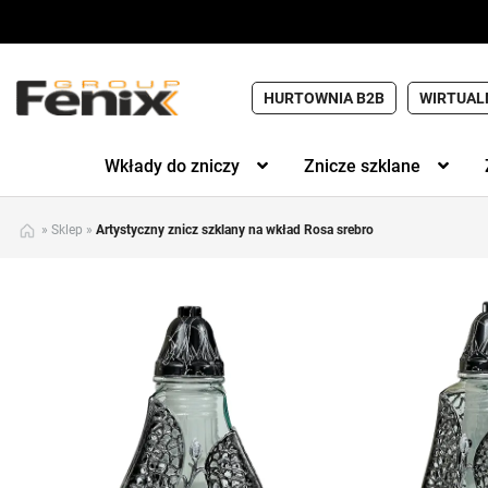
HURTOWNIA B2B
WIRTUAL
Wkłady do zniczy
Znicze szklane
»
Sklep
»
Artystyczny znicz szklany na wkład Rosa srebro