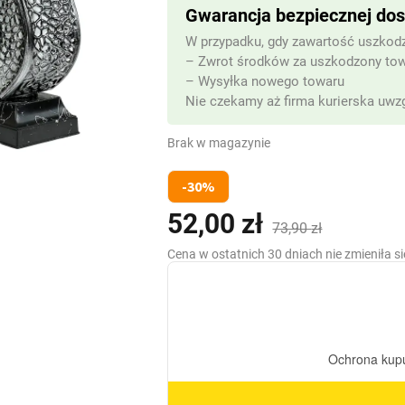
Gwarancja bezpiecznej do
W przypadku, gdy zawartość uszkodz
– Zwrot środków za uszkodzony to
– Wysyłka nowego towaru
Nie czekamy aż firma kurierska uwzg
Brak w magazynie
-30%
52,00
zł
Pierwotna
Aktualna
73,90
zł
cena
cena
Cena w ostatnich 30 dniach nie zmieniła si
wynosiła:
wynosi:
73,90 zł.
52,00 zł.