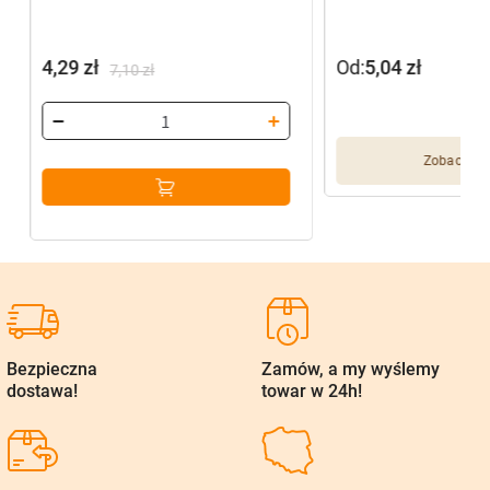
4,29
zł
Od:
5,04
zł
7,10
zł
Pierwotna
Aktualna
cena
cena
wynosiła:
wynosi:
Zobacz wię
7,10 zł.
4,29 zł.
Bezpieczna
Zamów, a my wyślemy
dostawa!
towar w 24h!