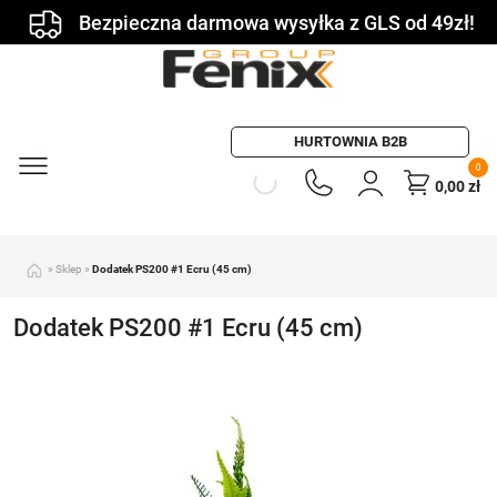
Bezpieczna darmowa wysyłka z GLS od 49zł!
HURTOWNIA B2B
0
0,00
zł
»
Sklep
»
Dodatek PS200 #1 Ecru (45 cm)
Dodatek PS200 #1 Ecru (45 cm)