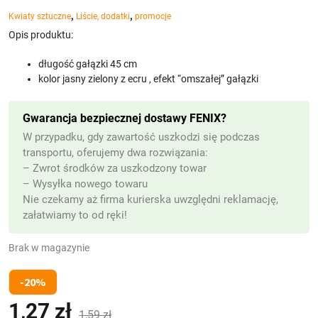
,
,
Kwiaty sztuczne
Liście, dodatki
promocje
Opis produktu:
długość gałązki 45 cm
kolor jasny zielony z ecru , efekt “omszałej” gałązki
Gwarancja bezpiecznej dostawy FENIX?
W przypadku, gdy zawartość uszkodzi się podczas
transportu, oferujemy dwa rozwiązania:
– Zwrot środków za uszkodzony towar
– Wysyłka nowego towaru
Nie czekamy aż firma kurierska uwzględni reklamację,
załatwiamy to od ręki!
Brak w magazynie
-20%
1,27
zł
Pierwotna
Aktualna
(z VAT)
1,59
zł