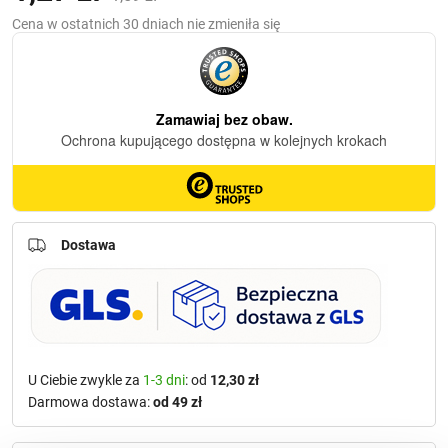
cena
cena
Cena w ostatnich 30 dniach nie zmieniła się
wynosiła:
wynosi:
1,59 zł.
1,27 zł.
Dostawa
U Ciebie zwykle za
1-3 dni
: od
12,30 zł
Darmowa dostawa:
od 49 zł