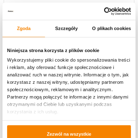
Metody płatności
Zgoda
Szczegóły
O plikach cookies
Niniejsza strona korzysta z plików cookie
Wykorzystujemy pliki cookie do spersonalizowania treści
Potrzebujesz większą ilość? Zapraszamy do naszej
hurtownii
Przejdź do hurtowni B2B
i reklam, aby oferować funkcje społecznościowe i
analizować ruch w naszej witrynie. Informacje o tym, jak
korzystasz z naszej witryny, udostępniamy partnerom
społecznościowym, reklamowym i analitycznym.
Specyfikacja
Partnerzy mogą połączyć te informacje z innymi danymi
otrzymanymi od Ciebie lub uzyskanymi podczas
Opinie klientów
korzystania z ich usług.
Więcej z kategorii Kwiaty sztuczne
Zezwól na wszystkie