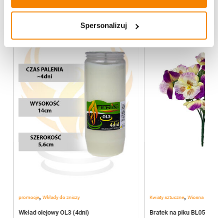
Spersonalizuj
%
-
39%
,
,
promocje
Wkłady do zniczy
Kwiaty sztuczne
Wiosna
Wkład olejowy OL3 (4dni)
Bratek na piku BL055/J