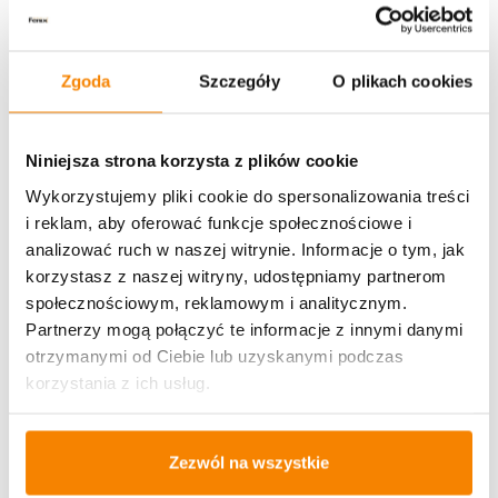
Metody płatności
Zgoda
Szczegóły
O plikach cookies
Niniejsza strona korzysta z plików cookie
Wykorzystujemy pliki cookie do spersonalizowania treści
i reklam, aby oferować funkcje społecznościowe i
Potrzebujesz większą ilość? Zapraszamy do naszej
analizować ruch w naszej witrynie. Informacje o tym, jak
hurtownii
Przejdź do hurtowni B2B
korzystasz z naszej witryny, udostępniamy partnerom
społecznościowym, reklamowym i analitycznym.
Partnerzy mogą połączyć te informacje z innymi danymi
Polecamy:
otrzymanymi od Ciebie lub uzyskanymi podczas
korzystania z ich usług.
Świeca LED "Marmur" BLACK 1/23 (9cm)
15,00
zł
Zezwól na wszystkie