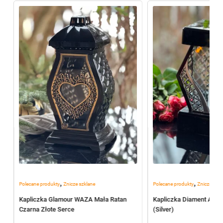
,
,
Polecane produkty
Znicze szklane
Polecane produkty
Znicze szkl
Kapliczka Glamour WAZA Mała Ratan
Kapliczka Diament Ażur
Czarna Złote Serce
(Silver)