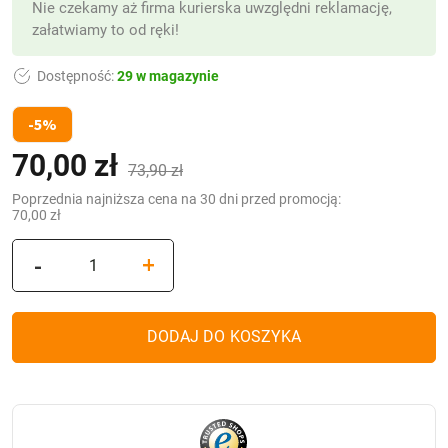
Nie czekamy aż firma kurierska uwzględni reklamację,
załatwiamy to od ręki!
Dostępność:
29 w magazynie
-5%
70,00
zł
Pierwotna
Aktualna
(z VAT)
73,90
zł
cena
cena
Poprzednia najniższa cena na 30 dni przed promocją:
70,00
zł
wynosiła:
wynosi:
ilość
-
+
73,90 zł.
70,00 zł.
Kapliczka
Glamour
WAZA
DODAJ DO KOSZYKA
Duża
Ratan
+
Ramka