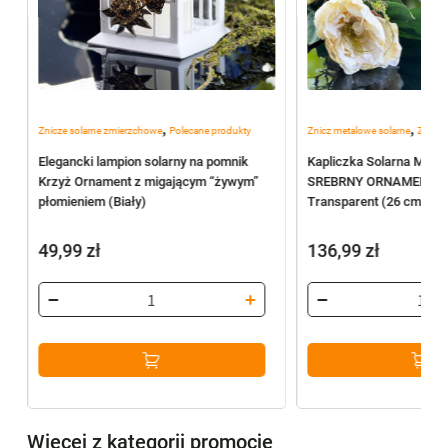
,
,
e
Znicze solarne zmierzchowe
Polecane produkty
Znicz metalowe solarne
Znicze
4
Elegancki lampion solarny na pomnik
Kapliczka Solarna Meta
Krzyż Ornament z migającym “żywym”
SREBRNY ORNAMENT Cz
płomieniem (Biały)
Transparent (26 cm)
49,99
zł
136,99
zł
Więcej z kategorii promocje