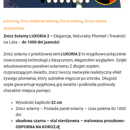
,
,
,
promocje
Znicz metalowe solarne
Znicze solarne
Znicze solarne
zmierzchowe
Znicz Solarny LUXORIA 2 –
Elegancja, Naturalny Płomień i Trwałość
na Lata –
do 1000 dni jasności
Znicz solarny z prestiżowej serii
LUXORIA 2
to wyjątkowe połączenie
nowoczesnej technologii z klasycznym, eleganckim wyglądem. Dzięki
wbudowanemu panelowi solarnemu Z długim soplem
rozpraszającym światło, znicz tworzy niezwykle realistyczny efekt
żywego płomienia, który subtelnie migocze po zmroku. Długość
sopla gwarantuje wyjątkową grę światła i podkreśla podniosły
charakter miejsca pamięci.
Wysokość kapliczki
22 cm
Znicz solarny – Posiada panel solarny – czas palenia do 1000
dni
obudowa czarna – stal nierdzewna – malowana proszkowo-
ODPORNA NA KOROZJĘ