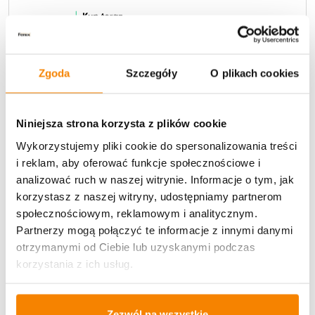
Zgoda
Szczegóły
O plikach cookies
Potrzebujesz większą ilość? Zapraszamy do naszej
hurtownii
Przejdź do hurtowni B2B
Niniejsza strona korzysta z plików cookie
Polecamy:
Wykorzystujemy pliki cookie do spersonalizowania treści
i reklam, aby oferować funkcje społecznościowe i
Wyjątkowa kapliczka Metalowa LUXORIA4 + Żywy
analizować ruch w naszej witrynie. Informacje o tym, jak
płomień LED - Czarna Krzyż z gołębiem (25 cm)
korzystasz z naszej witryny, udostępniamy partnerom
społecznościowym, reklamowym i analitycznym.
179,00
zł
Partnerzy mogą połączyć te informacje z innymi danymi
120,00
zł
otrzymanymi od Ciebie lub uzyskanymi podczas
korzystania z ich usług.
Brak
Zezwól na wszystkie