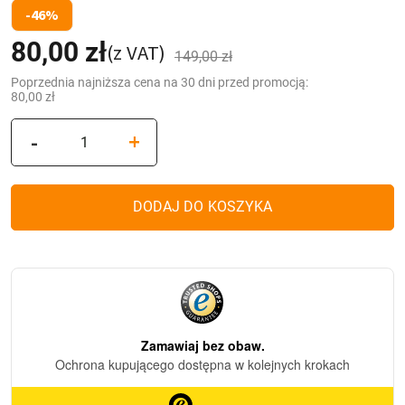
-46%
80,00
zł
Pierwotna
Aktualna
(z VAT)
149,00
zł
cena
cena
Poprzednia najniższa cena na 30 dni przed promocją:
80,00
zł
wynosiła:
wynosi:
ilość
-
+
149,00 zł.
80,00 zł.
Kapliczka
Solarna
Metalowa
DODAJ DO KOSZYKA
LUXORIA2
Czarna
Solarny
Żywy
Płomień
Krzyż
Śp.