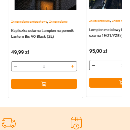
,
,
Znicze premium
Znicze Metal
Znicze solarne zmierzchowe
Znicze solarne
Lampion metalowy LN25
Kapliczka solarna Lampion na pomnik
czarna 19/21/YZE (CZA
Lantern Bis VO Black (ZŁ)
95,00
zł
49,99
zł