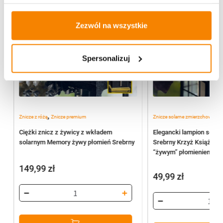
Zezwól na wszystkie
Spersonalizuj
,
,
Znicze z różą
Znicze premium
Znicze solarne zmierzchowe
Zn
Ciężki znicz z żywicy z wkładem
Elegancki lampion solar
solarnym Memory żywy płomień Srebrny
Srebrny Krzyż Książka 
“żywym” płomieniem (Cz
149,99
zł
49,99
zł