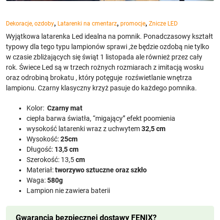
,
,
,
Dekoracje, ozdoby
Latarenki na cmentarz
promocje
Znicze LED
Wyjątkowa latarenka Led idealna na pomnik. Ponadczasowy kształt
typowy dla tego typu lampionów sprawi ,że będzie ozdobą nie tylko
w czasie zbliżających się świąt 1 listopada ale również przez cały
rok. Świece Led są w trzech rożnych rozmiarach z imitacją wosku
oraz odrobiną brokatu , który potęguje rozświetlanie wnętrza
lampionu. Czarny klasyczny krzyż pasuje do każdego pomnika.
Kolor:
Czarny mat
ciepła barwa światła, “migający” efekt poomienia
wysokość latarenki wraz z uchwytem
32,5 cm
Wysokość:
25cm
Długość:
13,5 cm
Szerokość: 13,5
cm
Materiał:
tworzywo sztuczne oraz szkło
Waga:
580g
Lampion nie zawiera baterii
Gwarancja bezpiecznej dostawy FENIX?