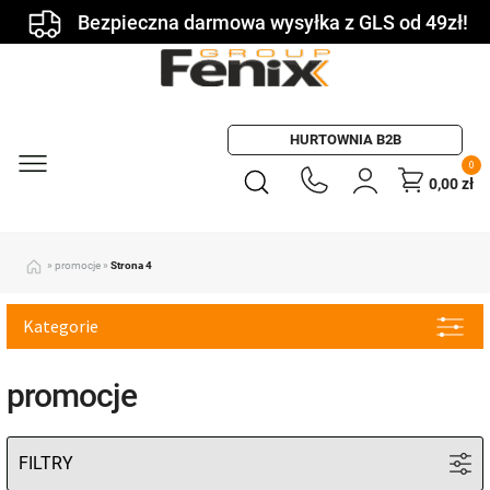
Bezpieczna darmowa wysyłka z GLS od 49zł!
HURTOWNIA B2B
0
0,00
zł
»
promocje
»
Strona 4
Kategorie
promocje