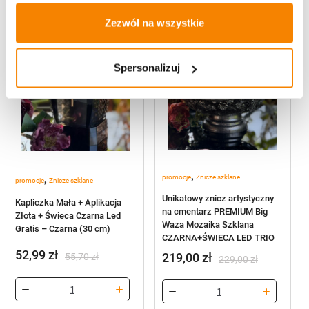
-
4%
-
4%
Zezwól na wszystkie
Spersonalizuj
,
,
promocje
Znicze szklane
promocje
Znicze szklane
Unikatowy znicz artystyczny
Kapliczka Mała + Aplikacja
na cmentarz PREMIUM Big
Złota + Świeca Czarna Led
Waza Mozaika Szklana
Gratis – Czarna (30 cm)
CZARNA+ŚWIECA LED TRIO
52,99
zł
219,00
zł
55,70
zł
229,00
zł
Pierwotna
Aktualna
Pierwotna
Aktualna
cena
cena
cena
cena
wynosiła:
wynosi:
wynosiła:
wynosi: