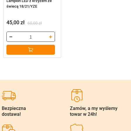
Lampion LED z krzyżem ze
świecą 18/21/YZE
45,00
zł
60,00
zł
Pierwotna
Aktualna
cena
cena
wynosiła:
wynosi:
60,00 zł.
45,00 zł.
Bezpieczna
Zamów, a my wyślemy
dostawa!
towar w 24h!