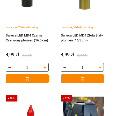
,
,
promocje
Wkłady do zniczy
promocje
Wkłady do zniczy
Świeca LED MD4 Czarna
Świeca LED MD4 Złota Biały
Czerwony płomień (16,5 cm)
płomień (16,5 cm)
4,99
zł
4,99
zł
9,80
zł
9,80
zł
Pierwotna
Aktualna
Pierwotna
Aktualna
cena
cena
cena
cena
wynosiła:
wynosi:
wynosiła:
wynosi:
9,80 zł.
4,99 zł.
9,80 zł.
4,99 zł.
-
49%
-
32%