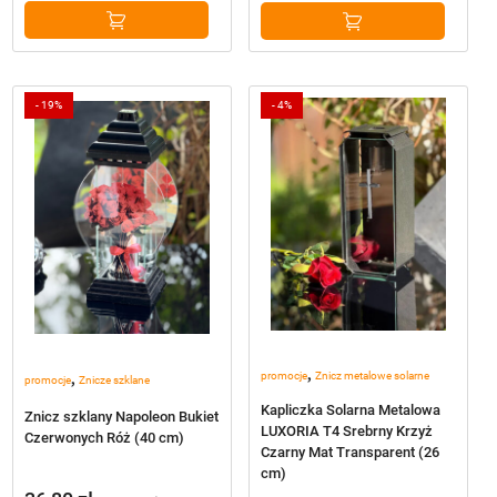
55,70 zł.
52,99 zł.
229,00 zł.
219,00 zł.
-
19%
-
4%
,
,
promocje
Znicz metalowe solarne
promocje
Znicze szklane
Kapliczka Solarna Metalowa
Znicz szklany Napoleon Bukiet
LUXORIA T4 Srebrny Krzyż
Czerwonych Róż (40 cm)
Czarny Mat Transparent (26
cm)