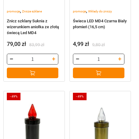
,
,
promocje
Znicze szklane
promocje
Wkłady do zniczy
Znicz szklany Suknia z
Świeca LED MD4 Czarna Biały
wizerunkiem aniołka ze złotą
płomień (16,5 cm)
świecą Led MD4
79,00
zł
4,99
zł
83,99
zł
9,80
zł
Pierwotna
Aktualna
Pierwotna
Aktualna
cena
cena
cena
cena
wynosiła:
wynosi:
wynosiła:
wynosi:
83,99 zł.
79,00 zł.
9,80 zł.
4,99 zł.
-
49%
-
49%