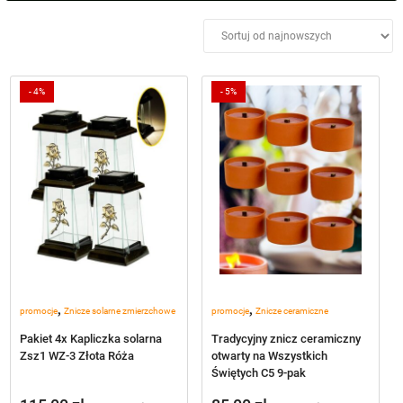
Kolor
+
Czas spalenia
+
-
4%
-
5%
Wysokość cm
+
Cena
Średnica
+
Materiał
+
,
,
promocje
Znicze solarne zmierzchowe
promocje
Znicze ceramiczne
Pakiet 4x Kapliczka solarna
Tradycyjny znicz ceramiczny
Zsz1 WZ-3 Złota Róża
otwarty na Wszystkich
Świętych C5 9-pak