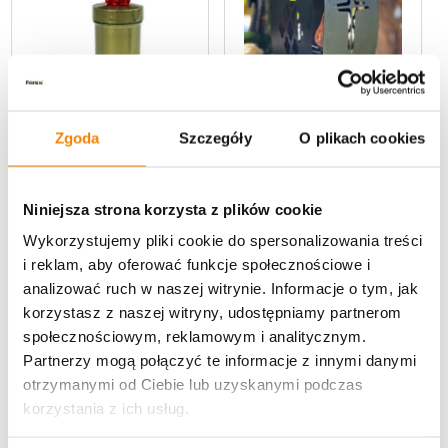
Zgoda
Szczegóły
O plikach cookies
,
,
promocje
Znicze solarne zmierzchowe
promocje
Wkłady do zniczy
Wyjątkowa kapliczka
Niniejsza strona korzysta z plików cookie
Świeca LED MD4 Złota
Metalowa LUXORIA3 + Żywy
Czerwony płomień (16,5 cm)
Wykorzystujemy pliki cookie do spersonalizowania treści
płomień LED – Czarna Krzyż
i reklam, aby oferować funkcje społecznościowe i
Spoczywaj w Pokoju (26 cm)
4,99
zł
analizować ruch w naszej witrynie. Informacje o tym, jak
120,00
zł
9,80
zł
179,00
zł
Pierwotna
Aktualna
Pierwotna
Aktualna
korzystasz z naszej witryny, udostępniamy partnerom
cena
cena
cena
cena
społecznościowym, reklamowym i analitycznym.
wynosiła:
wynosi:
wynosiła:
wynosi:
Partnerzy mogą połączyć te informacje z innymi danymi
9,80 zł.
4,99 zł.
179,00 zł.
120,00 zł.
otrzymanymi od Ciebie lub uzyskanymi podczas
korzystania z ich usług.