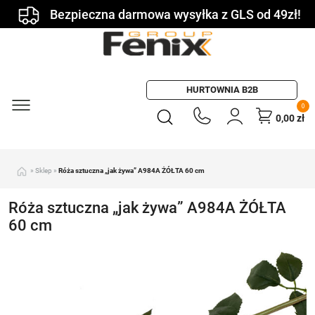
Bezpieczna darmowa wysyłka z GLS od 49zł!
HURTOWNIA B2B
0
0,00
zł
»
Sklep
»
Róża sztuczna „jak żywa” A984A ŻÓŁTA 60 cm
Róża sztuczna „jak żywa” A984A ŻÓŁTA
60 cm