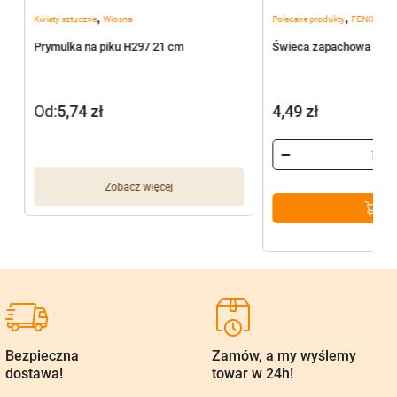
,
,
Kwiaty sztuczne
Wiosna
Polecane produkty
FENIX Hom
Prymulka na piku H297 21 cm
Świeca zapachowa Blac
Od:
5,74
zł
4,49
zł
Zobacz więcej
Bezpieczna
Zamów, a my wyślemy
dostawa!
towar w 24h!