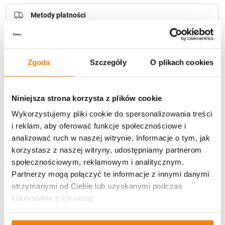
Metody płatności
Zgoda
Szczegóły
O plikach cookies
Niniejsza strona korzysta z plików cookie
Potrzebujesz większą ilość? Zapraszamy do naszej
Wykorzystujemy pliki cookie do spersonalizowania treści
hurtownii
Przejdź do hurtowni B2B
i reklam, aby oferować funkcje społecznościowe i
analizować ruch w naszej witrynie. Informacje o tym, jak
korzystasz z naszej witryny, udostępniamy partnerom
Opis produktu
społecznościowym, reklamowym i analitycznym.
Partnerzy mogą połączyć te informacje z innymi danymi
Specyfikacja
otrzymanymi od Ciebie lub uzyskanymi podczas
korzystania z ich usług.
Opinie klientów