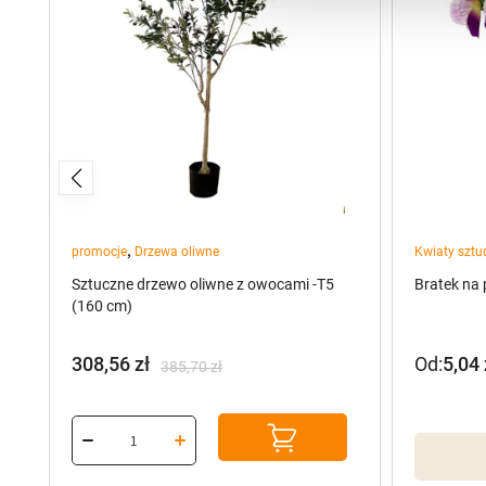
,
promocje
Drzewa oliwne
Kwiaty sztu
Sztuczne drzewo oliwne z owocami -T5
Bratek na
(160 cm)
308,56
zł
Od:
5,04
385,70
zł
Pierwotna
Aktualna
cena
cena
wynosiła:
wynosi:
385,70 zł.
308,56 zł.