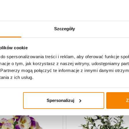
Opis produktu
Specyfikacja
Szczegóły
Opinie klientów
 plików cookie
do spersonalizowania treści i reklam, aby oferować funkcje sp
ormacje o tym, jak korzystasz z naszej witryny, udostępniamy p
uczne
Partnerzy mogą połączyć te informacje z innymi danymi otrzym
nia z ich usług.
-
20%
Spersonalizuj
Z