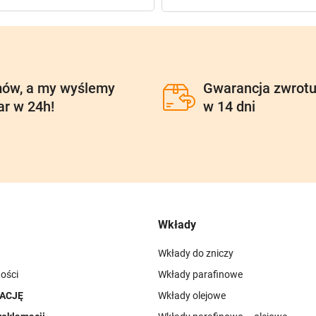
ów, a my wyślemy
Gwarancja zwrot
ar w 24h!
w 14 dni
Wkłady
Wkłady do zniczy
ości
Wkłady parafinowe
ACJĘ
Wkłady olejowe