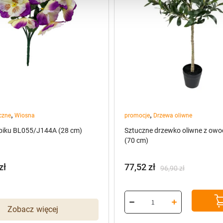
,
,
czne
Wiosna
promocje
Drzewa oliwne
 piku BL055/J144A (28 cm)
Sztuczne drzewko oliwne z owo
(70 cm)
zł
77,52
zł
96,90
zł
Pierwotna
Aktualna
cena
cena
wynosiła:
wynosi:
Zobacz więcej
96,90 zł.
77,52 zł.