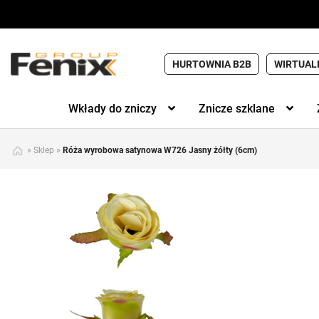
HURTOWNIA B2B
WIRTUAL
Wkłady do zniczy
Znicze szklane
»
Sklep
»
Róża wyrobowa satynowa W726 Jasny żółty (6cm)