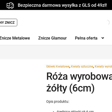
Bezpieczna darmowa wysyłka z GLS od 49zł!
Wyszukiwarka
NY ZNICZ
produktów
Znicze Metalowe
Znicze Glamour
Pełna oferta
,
,
Główki Kwiatowe
Kwiaty sztuczne
Kwiaty wyr
Róża wyrobowa
żółty (6cm)
Opis produktu:
średnica główki ok 6 cm