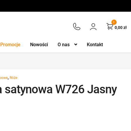
0
0,00
zł
Promocje
Nowości
O nas
Kontakt
,
obowe
Róże
 satynowa W726 Jasny