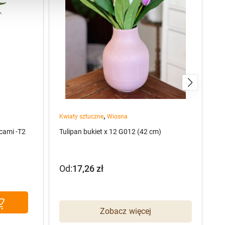
,
Kwiaty sztuczne
Wiosna
Kw
cami -T2
Tulipan bukiet x 12 G012 (42 cm)
Pr
Od:
17,26
zł
O
Zobacz więcej