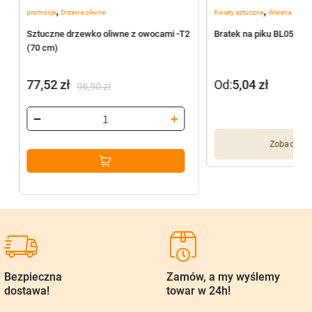
,
,
promocje
Drzewa oliwne
Kwiaty sztuczne
Wiosna
Sztuczne drzewko oliwne z owocami -T2
Bratek na piku BL055/J
(70 cm)
77,52
zł
Od:
5,04
zł
96,90
zł
Pierwotna
Aktualna
cena
cena
wynosiła:
wynosi:
Zobacz wię
96,90 zł.
77,52 zł.
Bezpieczna
Zamów, a my wyślemy
dostawa!
towar w 24h!