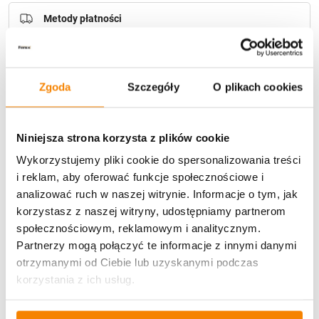
Metody płatności
Zgoda
Szczegóły
O plikach cookies
Niniejsza strona korzysta z plików cookie
Potrzebujesz większą ilość? Zapraszamy do naszej
hurtownii
Przejdź do hurtowni B2B
Wykorzystujemy pliki cookie do spersonalizowania treści
i reklam, aby oferować funkcje społecznościowe i
analizować ruch w naszej witrynie. Informacje o tym, jak
korzystasz z naszej witryny, udostępniamy partnerom
Opis produktu
społecznościowym, reklamowym i analitycznym.
Partnerzy mogą połączyć te informacje z innymi danymi
Specyfikacja
otrzymanymi od Ciebie lub uzyskanymi podczas
korzystania z ich usług.
Opinie klientów