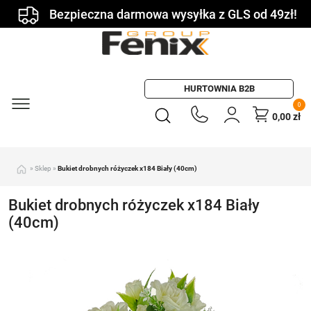
Bezpieczna darmowa wysyłka z GLS od 49zł!
HURTOWNIA B2B
0
0,00
zł
»
Sklep
»
Bukiet drobnych różyczek x184 Biały (40cm)
Bukiet drobnych różyczek x184 Biały
(40cm)