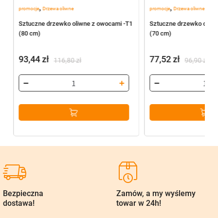
,
,
promocje
Drzewa oliwne
promocje
Drzewa oliwne
Sztuczne drzewko oliwne z owocami -T1
Sztuczne drzewko oliwn
(80 cm)
(70 cm)
93,44
zł
77,52
zł
116,80
zł
96,90
zł
Pierwotna
Aktualna
Pierwotna
Aktualna
cena
cena
cena
cena
wynosiła:
wynosi:
wynosiła:
wynosi:
116,80 zł.
93,44 zł.
96,90 zł.
77,52 zł.
Bezpieczna
Zamów, a my wyślemy
dostawa!
towar w 24h!