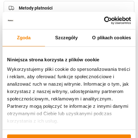
Metody płatności
Zgoda
Szczegóły
O plikach cookies
Niniejsza strona korzysta z plików cookie
Potrzebujesz większą ilość? Zapraszamy do naszej
hurtownii
Przejdź do hurtowni B2B
Wykorzystujemy pliki cookie do spersonalizowania treści
i reklam, aby oferować funkcje społecznościowe i
analizować ruch w naszej witrynie. Informacje o tym, jak
korzystasz z naszej witryny, udostępniamy partnerom
Opis produktu
społecznościowym, reklamowym i analitycznym.
Partnerzy mogą połączyć te informacje z innymi danymi
Specyfikacja
otrzymanymi od Ciebie lub uzyskanymi podczas
korzystania z ich usług.
Opinie klientów