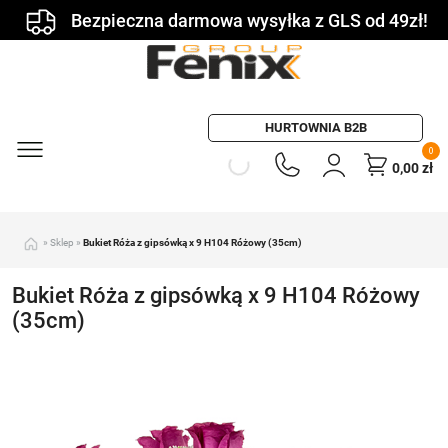
Bezpieczna darmowa wysyłka z GLS od 49zł!
HURTOWNIA B2B
0
0,00
zł
»
Sklep
»
Bukiet Róża z gipsówką x 9 H104 Różowy (35cm)
Bukiet Róża z gipsówką x 9 H104 Różowy
(35cm)