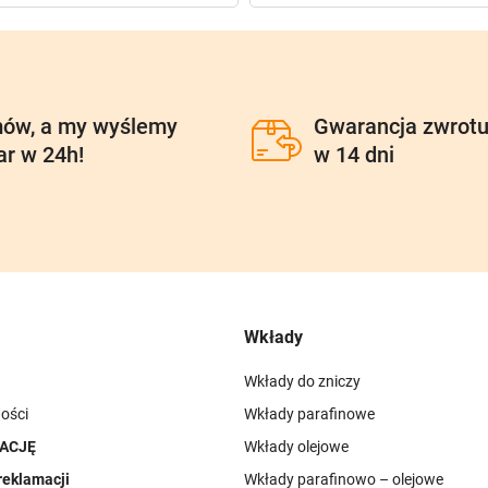
ów, a my wyślemy
Gwarancja zwrot
ar w 24h!
w 14 dni
Wkłady
Wkłady do zniczy
ości
Wkłady parafinowe
ACJĘ
Wkłady olejowe
reklamacji
Wkłady parafinowo – olejowe