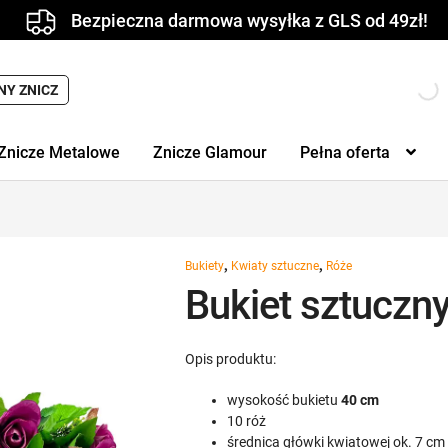
Bezpieczna darmowa wysyłka z GLS od 49zł!
NY ZNICZ
Znicze Metalowe
Znicze Glamour
Pełna oferta
,
,
Bukiety
Kwiaty sztuczne
Róże
Bukiet sztuczn
Opis produktu:
wysokość bukietu
40 cm
10 róż
średnica główki kwiatowej ok. 7 cm