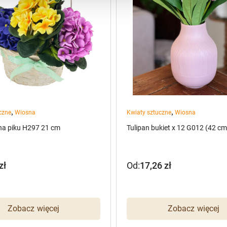
,
,
czne
Wiosna
Kwiaty sztuczne
Wiosna
na piku H297 21 cm
Tulipan bukiet x 12 G012 (42 cm
zł
Od:
17,26
zł
Zobacz więcej
Zobacz więcej