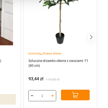
,
promocje
Drzewa oliwne
pr
)
Sztuczne drzewko oliwne z owocami -T1
Sz
(80 cm)
(7
93,44
zł
7
116,80
zł
Pierwotna
Aktualna
P
A
cena
cena
c
c
wynosiła:
wynosi:
w
w
116,80 zł.
93,44 zł.
96
77