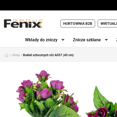
HURTOWNIA B2B
WIRTUAL
Wkłady do zniczy
Znicze szklane
»
Sklep
»
Bukiet sztucznych róż A057 (40 cm)