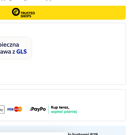
aszamy do naszej hurtownii
Przejdź do hurtowni B2B