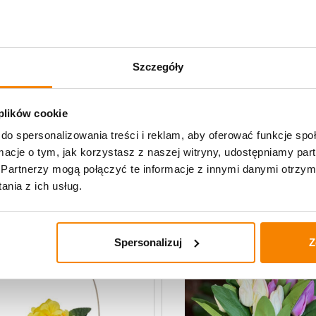
Specyfikacja
Szczegóły
Opinie klientów
 plików cookie
do spersonalizowania treści i reklam, aby oferować funkcje sp
ormacje o tym, jak korzystasz z naszej witryny, udostępniamy p
uczne
Partnerzy mogą połączyć te informacje z innymi danymi otrzym
nia z ich usług.
Spersonalizuj
Z