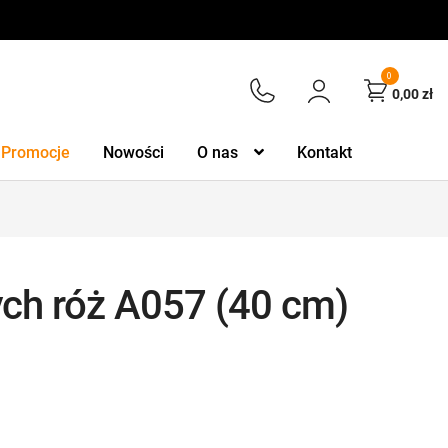
0
0,00
zł
Promocje
Nowości
O nas
Kontakt
ych róż A057 (40 cm)