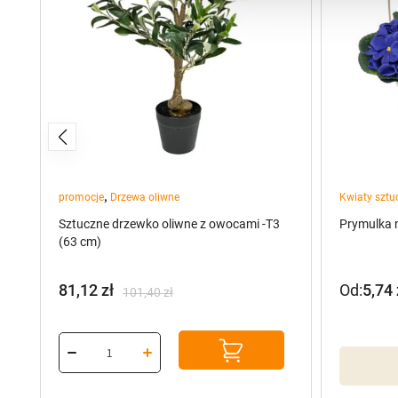
,
promocje
Drzewa oliwne
Kwiaty sztu
Sztuczne drzewko oliwne z owocami -T3
Prymulka 
(63 cm)
81,12
zł
Od:
5,74
101,40
zł
Pierwotna
Aktualna
cena
cena
wynosiła:
wynosi:
101,40 zł.
81,12 zł.