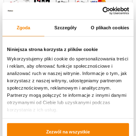
Zgoda
Szczegóły
O plikach cookies
Potrzebujesz większą ilość? Zapraszamy do naszej
hurtownii
Przejdź do hurtowni B2B
Niniejsza strona korzysta z plików cookie
Wykorzystujemy pliki cookie do spersonalizowania treści
i reklam, aby oferować funkcje społecznościowe i
analizować ruch w naszej witrynie. Informacje o tym, jak
Opis produktu
korzystasz z naszej witryny, udostępniamy partnerom
społecznościowym, reklamowym i analitycznym.
Specyfikacja
Partnerzy mogą połączyć te informacje z innymi danymi
otrzymanymi od Ciebie lub uzyskanymi podczas
Opinie klientów
korzystania z ich usług.
Więcej z kategorii Kwiaty sztuczne
Zezwól na wszystkie