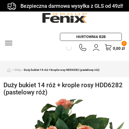
Bezpieczna darmowa wysyłka z GLS od 49zł!
HURTOWNIA B2B
0
0,00
zł
»
Sklep
»
Duży bukiet 14 róż + krople rosy HDD6282 (pastelowy róż)
Duży bukiet 14 róż + krople rosy HDD6282
(pastelowy róż)