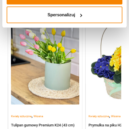
Spersonalizuj
%
,
,
Kwiaty sztuczne
Wiosna
Kwiaty sztuczne
Wiosna
3
Tulipan gumowy Premium K24 (43 cm)
Prymulka na piku H297 