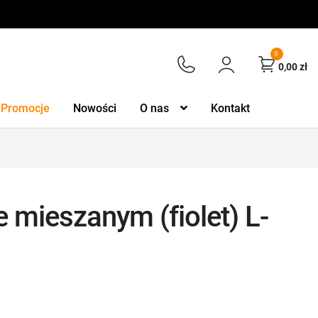
0
0,00
zł
Promocje
Nowości
O nas
Kontakt
 mieszanym (fiolet) L-