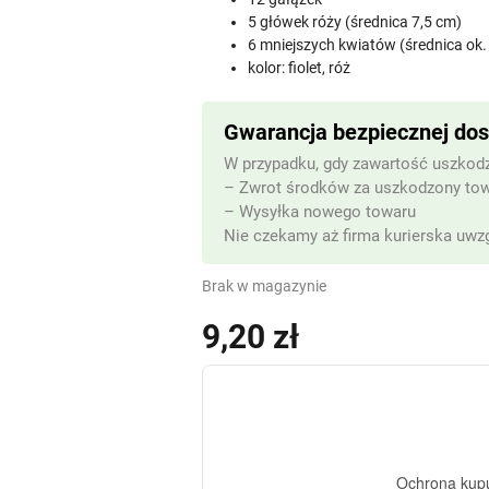
5 główek róży (średnica 7,5 cm)
6 mniejszych kwiatów (średnica ok.
kolor: fiolet, róż
Gwarancja bezpiecznej do
W przypadku, gdy zawartość uszkodz
– Zwrot środków za uszkodzony to
– Wysyłka nowego towaru
Nie czekamy aż firma kurierska uwzg
Brak w magazynie
9,20
zł
(z VAT)