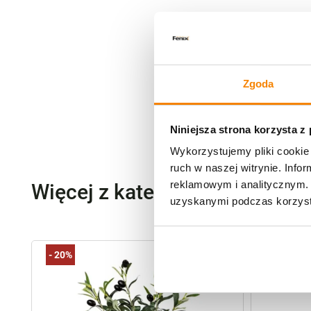
Zgoda
Niniejsza strona korzysta z
Wykorzystujemy pliki cookie 
ruch w naszej witrynie. Inf
reklamowym i analitycznym. 
Więcej z kategorii Kwiaty szt
uzyskanymi podczas korzysta
-
20%
-
20%