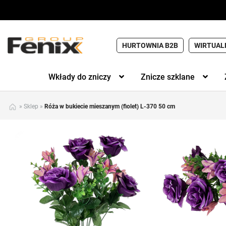
HURTOWNIA B2B
WIRTUAL
Wkłady do zniczy
Znicze szklane
»
Sklep
»
Róża w bukiecie mieszanym (fiolet) L-370 50 cm