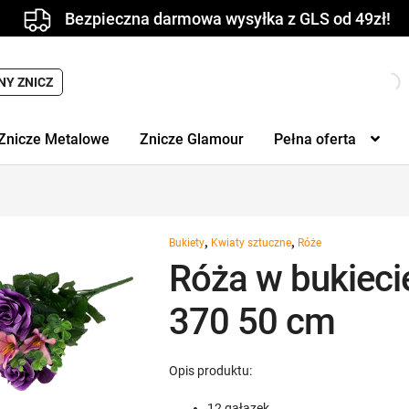
Bezpieczna darmowa wysyłka z GLS od 49zł!
Wyszukiwarka
NY ZNICZ
produktów
Znicze Metalowe
Znicze Glamour
Pełna oferta
,
,
Bukiety
Kwiaty sztuczne
Róże
Róża w bukiecie
370 50 cm
Opis produktu:
12 gałązek