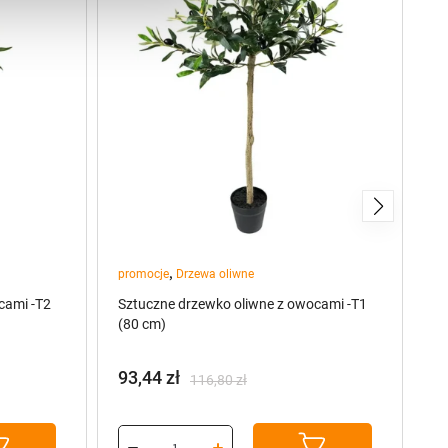
,
promocje
Drzewa oliwne
Kw
cami -T2
Sztuczne drzewko oliwne z owocami -T1
T
(80 cm)
93,44
zł
O
116,80
zł
Pierwotna
Aktualna
cena
cena
wynosiła:
wynosi: