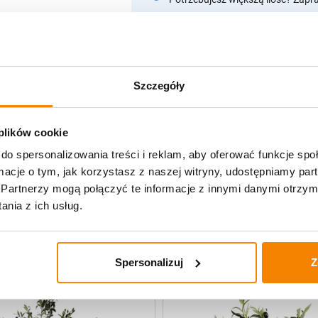
Opis produktu
Szczegóły
Specyfikacja
Opinie klientów
 plików cookie
do spersonalizowania treści i reklam, aby oferować funkcje sp
ormacje o tym, jak korzystasz z naszej witryny, udostępniamy p
Partnerzy mogą połączyć te informacje z innymi danymi otrzym
uczne
nia z ich usług.
-
20%
Spersonalizuj
Z