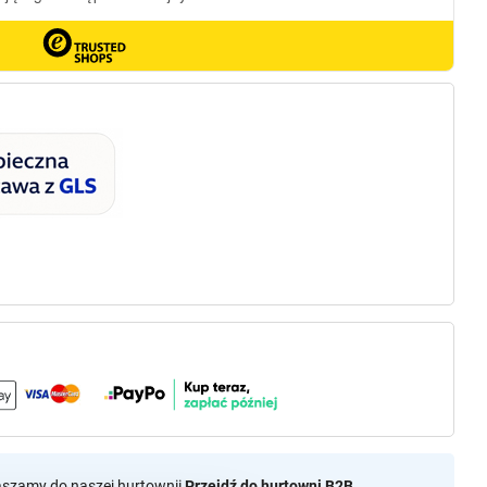
aszamy do naszej hurtownii
Przejdź do hurtowni B2B