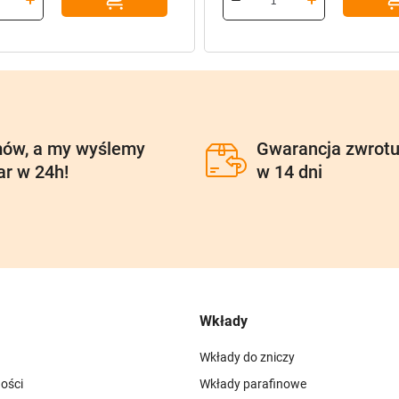
ł.
ł.
96,90 zł.
77,52 zł.
ów, a my wyślemy
Gwarancja zwrot
ar w 24h!
w 14 dni
Wkłady
Wkłady do zniczy
ości
Wkłady parafinowe