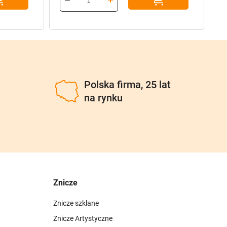
116,80 zł.
93,44 zł.
u
Polska firma, 25 lat
na rynku
Znicze
Znicze szklane
Znicze Artystyczne