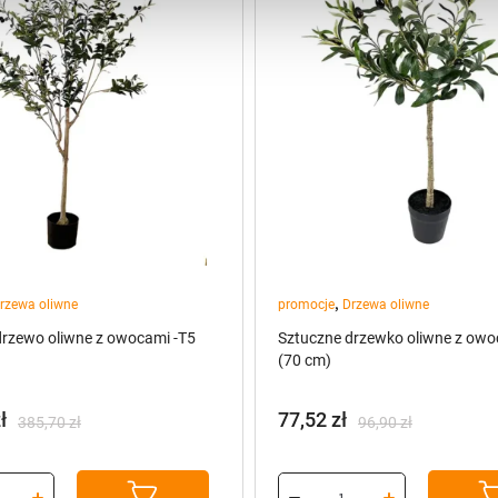
,
rzewa oliwne
promocje
Drzewa oliwne
drzewo oliwne z owocami -T5
Sztuczne drzewko oliwne z owo
(70 cm)
ł
77,52
zł
385,70
zł
96,90
zł
na
a
Pierwotna
Aktualna
cena
cena
:
wynosiła:
wynosi: