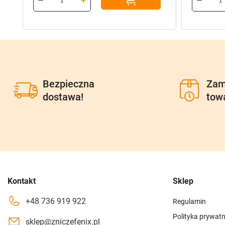
101,40 zł.
81,12 zł.
385,70 z
308,56 z
Bezpieczna
Zam
dostawa!
tow
Kontakt
Sklep
+48 736 919 922
Regulamin
Polityka prywatn
sklep@zniczefenix.pl