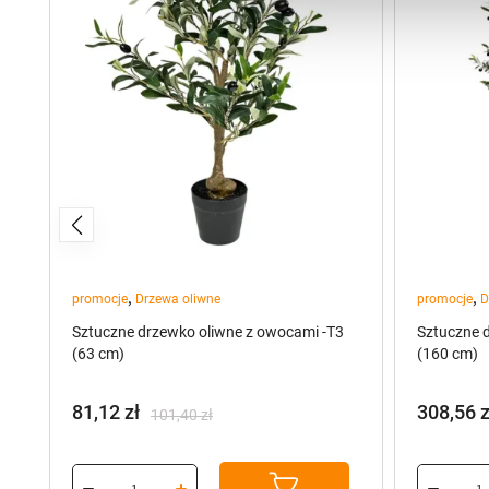
,
,
promocje
Drzewa oliwne
promocje
D
Sztuczne drzewko oliwne z owocami -T3
Sztuczne 
(63 cm)
(160 cm)
81,12
zł
308,56
z
101,40
zł
Pierwotna
Aktualna
Pierwot
Aktualn
cena
cena
cena
cena
wynosiła:
wynosi:
wynosiła
wynosi: