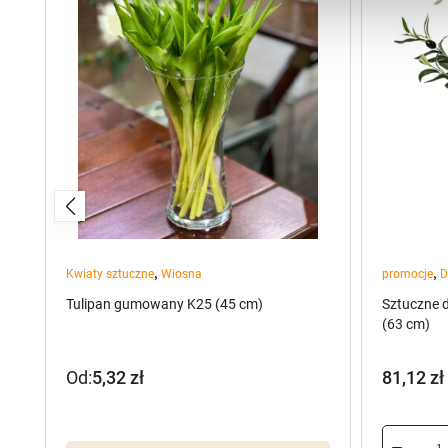
,
,
Kwiaty sztuczne
Wiosna
promocje
D
Tulipan gumowany K25 (45 cm)
Sztuczne 
(63 cm)
Od:
5,32
zł
81,12
zł
Pierwot
Aktualn
cena
cena
wynosiła
wynosi: