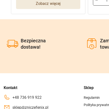
Zobacz więcej
101,40 z
81,12 zł.
Bezpieczna
Zam
dostawa!
tow
Kontakt
Sklep
+48 736 919 922
Regulamin
Polityka prywatn
sklep@zniczefenix.pl