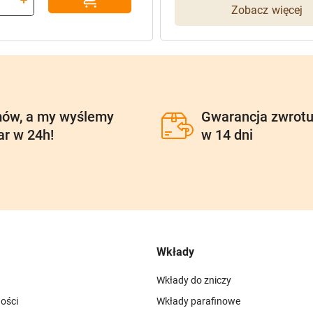
Zobacz więcej
ł.
ów, a my wyślemy
Gwarancja zwrot
ar w 24h!
w 14 dni
Wkłady
Wkłady do zniczy
ości
Wkłady parafinowe