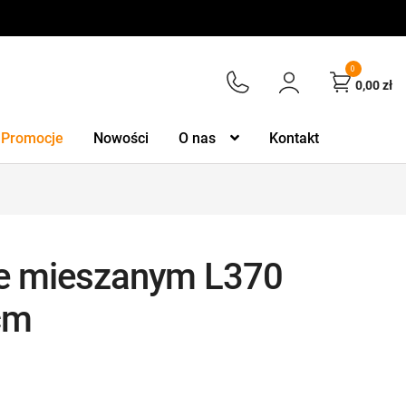
0
0,00
zł
Promocje
Nowości
O nas
Kontakt
ie mieszanym L370
cm