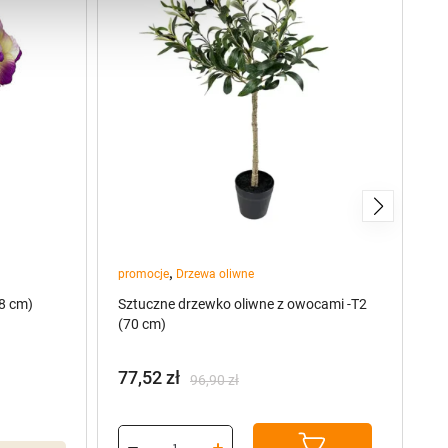
,
promocje
Drzewa oliwne
Kw
8 cm)
Sztuczne drzewko oliwne z owocami -T2
Pr
(70 cm)
77,52
zł
O
96,90
zł
Pierwotna
Aktualna
cena
cena
wynosiła:
wynosi: