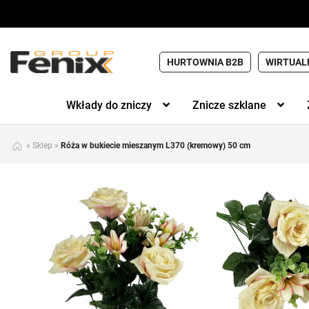
HURTOWNIA B2B
WIRTUAL
Wkłady do zniczy
Znicze szklane
»
Sklep
»
Róża w bukiecie mieszanym L370 (kremowy) 50 cm