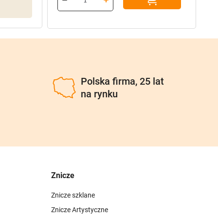
96,90 zł.
77,52 zł.
u
Polska firma, 25 lat
na rynku
Znicze
Znicze szklane
Znicze Artystyczne