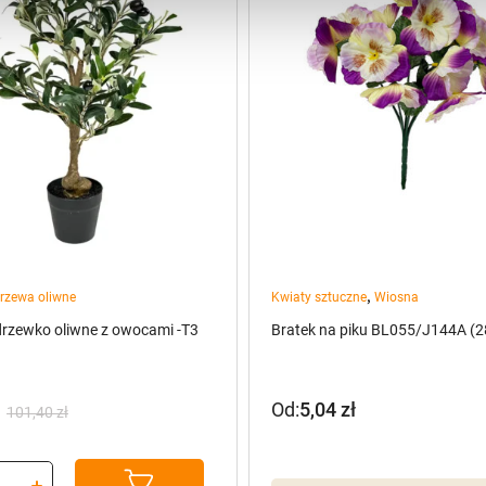
,
rzewa oliwne
Kwiaty sztuczne
Wiosna
drzewko oliwne z owocami -T3
Bratek na piku BL055/J144A (2
Od:
5,04
zł
101,40
zł
na
a
: