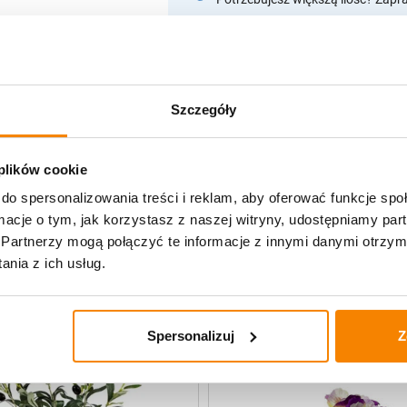
Opis produktu
Szczegóły
Specyfikacja
Opinie klientów
 plików cookie
do spersonalizowania treści i reklam, aby oferować funkcje sp
ormacje o tym, jak korzystasz z naszej witryny, udostępniamy p
Partnerzy mogą połączyć te informacje z innymi danymi otrzym
uczne
nia z ich usług.
Spersonalizuj
Z