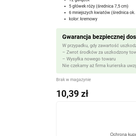
5 główek róży (średnica 7,5 cm)
6 mniejszych kwiatów (średnica ok.
kolor: kremowy
Gwarancja bezpiecznej do
W przypadku, gdy zawartość uszkodz
– Zwrot środków za uszkodzony to
– Wysyłka nowego towaru
Nie czekamy aż firma kurierska uwzg
Brak w magazynie
10,39
zł