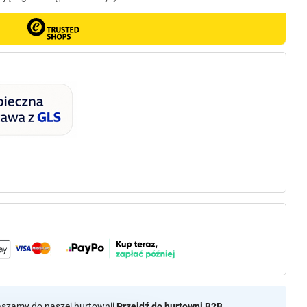
aszamy do naszej hurtownii
Przejdź do hurtowni B2B