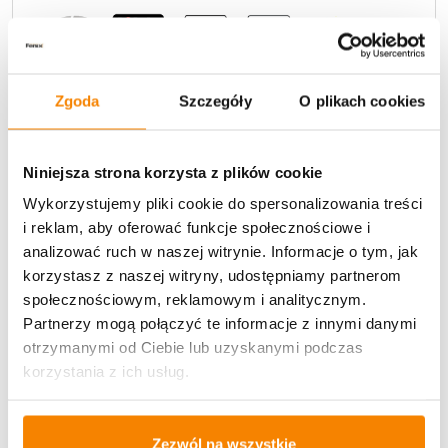
Zgoda
Szczegóły
O plikach cookies
Potrzebujesz większą ilość? Zapraszamy do naszej
Niniejsza strona korzysta z plików cookie
hurtownii
Przejdź do hurtowni B2B
Wykorzystujemy pliki cookie do spersonalizowania treści
i reklam, aby oferować funkcje społecznościowe i
analizować ruch w naszej witrynie. Informacje o tym, jak
Opis produktu
korzystasz z naszej witryny, udostępniamy partnerom
społecznościowym, reklamowym i analitycznym.
Specyfikacja
Partnerzy mogą połączyć te informacje z innymi danymi
otrzymanymi od Ciebie lub uzyskanymi podczas
Opinie klientów
korzystania z ich usług.
Zezwól na wszystkie