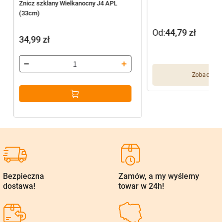
Znicz szklany Wielkanocny J4 APL
(33cm)
Od:
44,79
zł
34,99
zł
Zobacz wię
Bezpieczna
Zamów, a my wyślemy
dostawa!
towar w 24h!