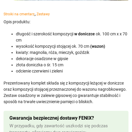
,
Stroiki na cmentarz
Zestawy
Opis produktu:
długość i szerokość kompozycji
w doniczce
ok. 100 cm x x 70
cm
wysokość kompozycji stojącej ok. 70 cm
(wazon)
kwiaty: magnolia, róża, mieczyk, goździk
dekoracje osadzone w gipsie
złota doniczka o śr. 15 cm
odcienie czerwieni i zieleni
Prezentowany komplet składa się z kompozycji leżącej w doniczce
oraz kompozycji stojącej przeznaczonej do wazonu nagrobkowego.
Zestaw osadzony w zalewie gipsowej co gwarantuje stabilność i
sp
os
ó
b
na
tr
wa
ł
e
u
w
ie
cz
n
ien
ie
p
ami
ę
ci
o
bl
isk
ich.
Gwarancja bezpiecznej dostawy FENIX?
W przypadku, gdy zawartość uszkodzi się podczas