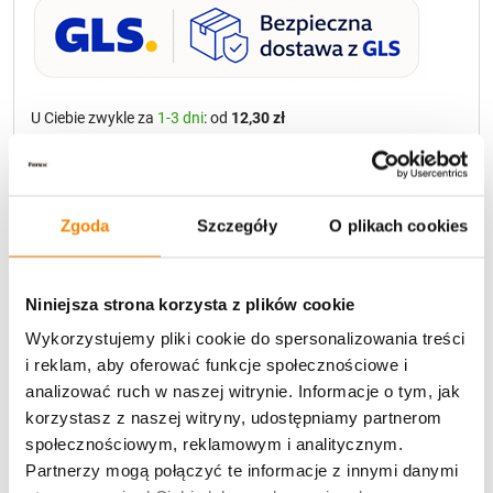
U Ciebie zwykle za
1-3 dni
: od
12,30 zł
Darmowa dostawa:
od 49 zł
Metody płatności
Zgoda
Szczegóły
O plikach cookies
Niniejsza strona korzysta z plików cookie
Wykorzystujemy pliki cookie do spersonalizowania treści
i reklam, aby oferować funkcje społecznościowe i
analizować ruch w naszej witrynie. Informacje o tym, jak
Potrzebujesz większą ilość? Zapraszamy do naszej
korzystasz z naszej witryny, udostępniamy partnerom
hurtownii
Przejdź do hurtowni B2B
społecznościowym, reklamowym i analitycznym.
Partnerzy mogą połączyć te informacje z innymi danymi