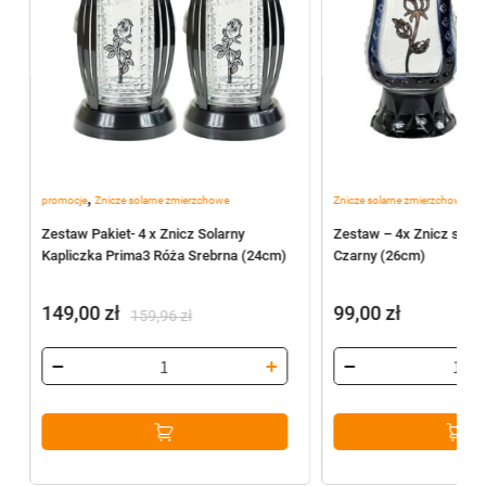
,
,
promocje
Znicze solarne zmierzchowe
Znicze solarne zmierzchowe
Zn
a
Zestaw Pakiet- 4 x Znicz Solarny
Zestaw – 4x Znicz sola
Kapliczka Prima3 Róża Srebrna (24cm)
Czarny (26cm)
149,00
zł
99,00
zł
159,96
zł
Pierwotna
Aktualna
cena
cena
wynosiła:
wynosi:
159,96 zł.
149,00 zł.