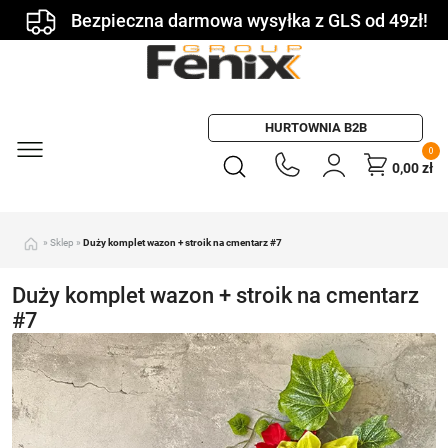
Bezpieczna darmowa wysyłka z GLS od 49zł!
HURTOWNIA B2B
0
0,00
zł
»
Sklep
»
Duży komplet wazon + stroik na cmentarz #7
Duży komplet wazon + stroik na cmentarz
#7