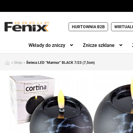
HURTOWNIA B2B
WIRTUAL
Wkłady do zniczy
Znicze szklane
»
Sklep
»
Świeca LED “Marmur” BLACK 7/23 (7,5cm)