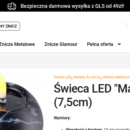
Bezpieczna darmowa wysyłka z GLS od 49zł!
Wyszukiwarka
NY ZNICZ
produktów
Znicze Metalowe
Znicze Glamour
Pełna oferta
,
,
Świece LED
Wkłady do zniczy
Wkłady elektrycz
Świeca LED "M
(7,5cm)
Wymiary:
Wysokość z knotem
: 10 cm (wysok