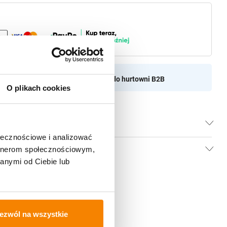
aszamy do naszej hurtownii
Przejdź do hurtowni B2B
O plikach cookies
ołecznościowe i analizować
artnerom społecznościowym,
anymi od Ciebie lub
ezwól na wszystkie