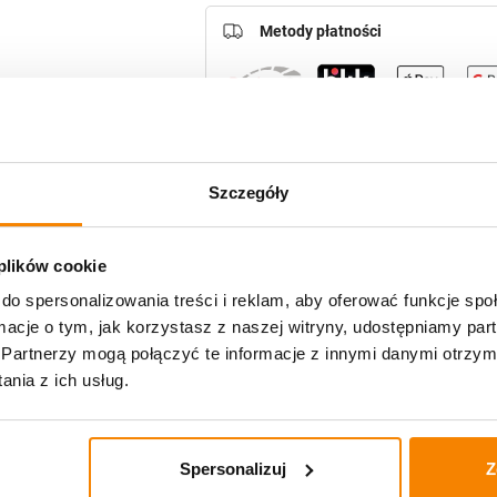
Metody płatności
Potrzebujesz większą ilość? Zapr
Szczegóły
Opis produktu
 plików cookie
do spersonalizowania treści i reklam, aby oferować funkcje sp
Opinie klientów
ormacje o tym, jak korzystasz z naszej witryny, udostępniamy p
Partnerzy mogą połączyć te informacje z innymi danymi otrzym
nia z ich usług.
zniczy
Spersonalizuj
Z