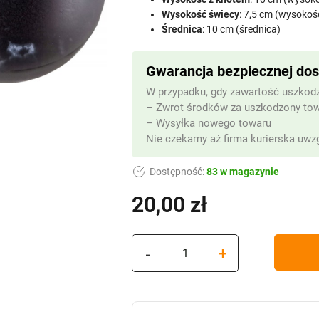
Wysokość świecy
: 7,5 cm (wysokoś
Średnica
: 10 cm (średnica)
Gwarancja bezpiecznej do
W przypadku, gdy zawartość uszkodz
– Zwrot środków za uszkodzony to
– Wysyłka nowego towaru
Nie czekamy aż firma kurierska uwzg
Dostępność:
83 w magazynie
20,00
zł
(z VAT)
ilość
-
+
Świeca
LED
"Marmur"
BLACK