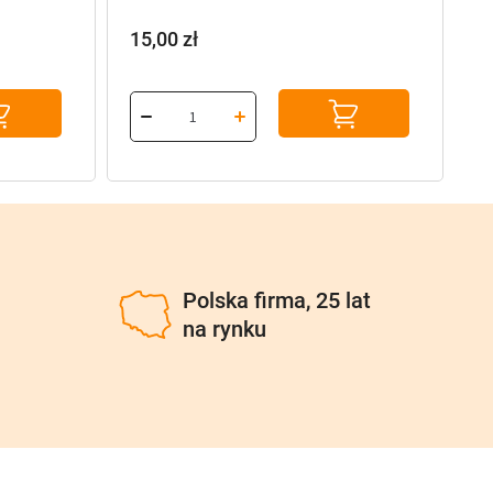
15,00
zł
9
u
Polska firma, 25 lat
na rynku