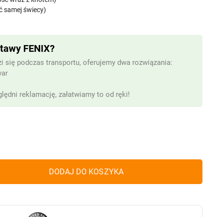
ć samej świecy)
stawy FENIX?
i się podczas transportu, oferujemy dwa rozwiązania:
war
lędni reklamację, załatwiamy to od ręki!
DODAJ DO KOSZYKA