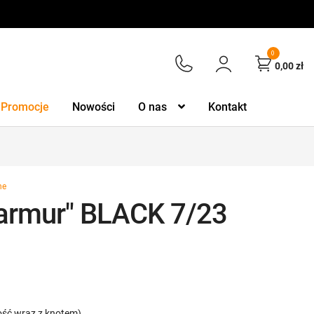
0
0,00
zł
Promocje
Nowości
O nas
Kontakt
ne
armur" BLACK 7/23
ość wraz z knotem)