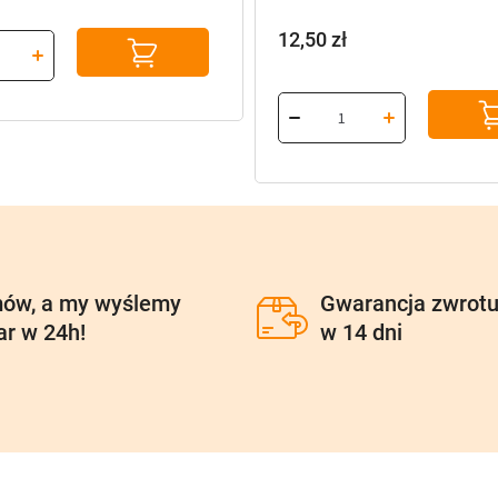
12,50
zł
ów, a my wyślemy
Gwarancja zwrot
ar w 24h!
w 14 dni