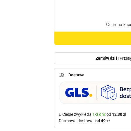
7/23
(7,5cm)
Zamów dziś!
Przes
Dostawa
U Ciebie zwykle za
1-3 dni
: od
12,30 zł
Darmowa dostawa:
od 49 zł