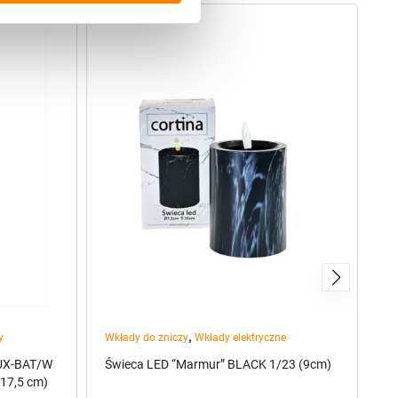
,
y
Wkłady do zniczy
Wkłady elektryczne
Po
LUX-BAT/W
Świeca LED “Marmur” BLACK 1/23 (9cm)
Ś
(17,5 cm)
CZ