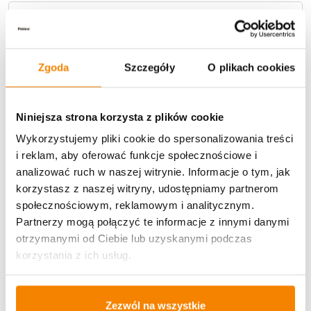
Metody płatności
Zgoda
Szczegóły
O plikach cookies
Niniejsza strona korzysta z plików cookie
Wykorzystujemy pliki cookie do spersonalizowania treści
Potrzebujesz większą ilość? Zapraszamy do naszej
hurtownii
Przejdź do hurtowni B2B
i reklam, aby oferować funkcje społecznościowe i
analizować ruch w naszej witrynie. Informacje o tym, jak
korzystasz z naszej witryny, udostępniamy partnerom
Polecamy:
społecznościowym, reklamowym i analitycznym.
Partnerzy mogą połączyć te informacje z innymi danymi
Znicz Wielkanocny z wkładem Led ZSz1/Trapez WZ38
otrzymanymi od Ciebie lub uzyskanymi podczas
(29cm)
korzystania z ich usług.
37,60
zł
Zezwól na wszystkie