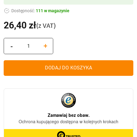
Dostępność:
111 w magazynie
26,40
zł
(z VAT)
ilość
-
+
Znicz
Wielkanocny
z
DODAJ DO KOSZYKA
wkładem
Led
ZSz2/T
MINI
WZ43
(26cm)