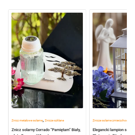
,
,
Znicz metalowe solarne
Znicze szklane
Znicze solarne zmierzchowe
Po
Znicz solarny Corrado “Pamiętam” Biały,
Elegancki lampion solar