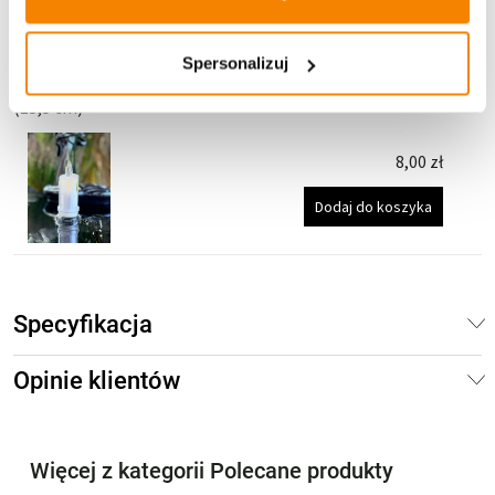
Dodaj do koszyka
Spersonalizuj
Świeca Led do lampionów i zniczy AW5A Ciepłe światło
(15,5 cm)
8,00
zł
Dodaj do koszyka
Specyfikacja
Opinie klientów
Więcej z kategorii Polecane produkty