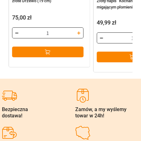
złote Drzewo (19 cm)
Złoty napis “Kochanej M
migającym płomieniem (
75,00
zł
49,99
zł
Bezpieczna
Zamów, a my wyślemy
dostawa!
towar w 24h!