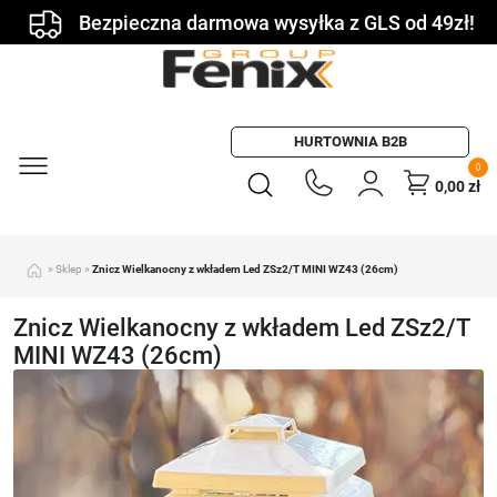
Bezpieczna darmowa wysyłka z GLS od 49zł!
HURTOWNIA B2B
0
0,00
zł
»
Sklep
»
Znicz Wielkanocny z wkładem Led ZSz2/T MINI WZ43 (26cm)
Znicz Wielkanocny z wkładem Led ZSz2/T
MINI WZ43 (26cm)