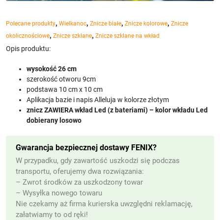
,
,
,
,
Polecane produkty
Wielkanoc
Znicze białe
Znicze kolorowe
Znicze
,
,
okolicznościowe
Znicze szklane
Znicze szklane na wkład
Opis produktu:
wysokość 26 cm
szerokość otworu 9cm
podstawa 10 cm x 10 cm
Aplikacja bazie i napis Alleluja w kolorze złotym
znicz ZAWIERA wkład Led (z bateriami) – kolor wkładu Led
dobierany losowo
Gwarancja bezpiecznej dostawy FENIX?
W przypadku, gdy zawartość uszkodzi się podczas
transportu, oferujemy dwa rozwiązania:
– Zwrot środków za uszkodzony towar
– Wysyłka nowego towaru
Nie czekamy aż firma kurierska uwzględni reklamację,
załatwiamy to od ręki!