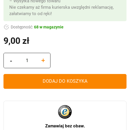
– Wysyłka nowego towaru
Nie czekamy aż firma kurierska uwzględni reklamację,
załatwiamy to od ręki!
Dostępność:
68 w magazynie
9,00
zł
ilość
-
+
Świeca
Led
do
DODAJ DO KOSZYKA
lampionów
i
zniczy
AW5B
Białe
światło
(18