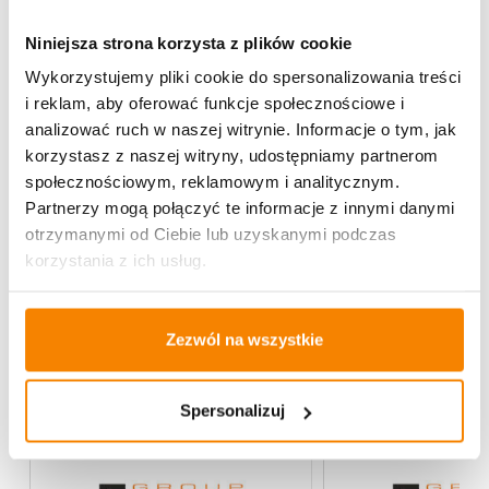
Kapliczka Glamour WAZA Duża Ratan + Ramka R3
(Silver)
Niniejsza strona korzysta z plików cookie
Wykorzystujemy pliki cookie do spersonalizowania treści
73,90
zł
i reklam, aby oferować funkcje społecznościowe i
analizować ruch w naszej witrynie. Informacje o tym, jak
Dodaj do koszyka
korzystasz z naszej witryny, udostępniamy partnerom
społecznościowym, reklamowym i analitycznym.
Partnerzy mogą połączyć te informacje z innymi danymi
otrzymanymi od Ciebie lub uzyskanymi podczas
Specyfikacja
korzystania z ich usług.
Opinie klientów
Zezwól na wszystkie
Może spodoba się również…
Spersonalizuj