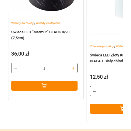
,
Wkłady do zniczy
Wkłady elektryczne
Świeca LED “Marmur” BLACK 8/23
(7,5cm)
,
Polecane produkty
Wkłady do 
36,00
zł
Świeca LED Złoty Krzyż
BIAŁA + Biały chłodny p
12,50
zł