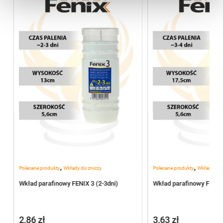
,
,
Polecane produkty
Wkłady do zniczy
Polecane produkty
Wkłady do 
Wkład parafinowy FENIX 3 (2-3dni)
Wkład parafinowy FENIX 
2,86
zł
3,63
zł