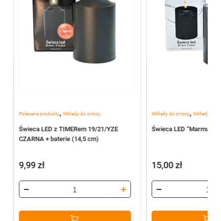
,
,
Polecane produkty
Wkłady do zniczy
Wkłady do zniczy
Wkłady elekt
Świeca LED z TIMERem 19/21/YZE
Świeca LED “Marmur” B
CZARNA + baterie (14,5 cm)
9,99
zł
15,00
zł