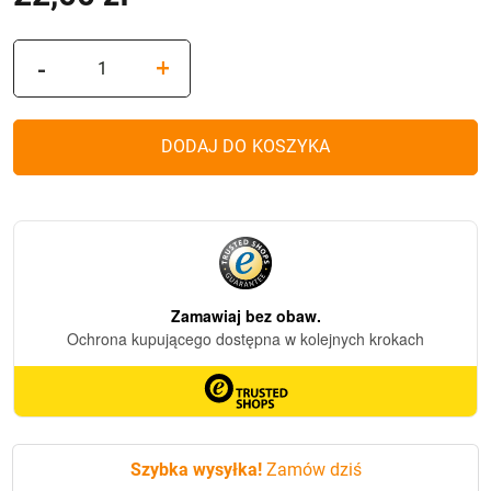
ilość
-
+
Świeca
LED
"Marmur"
DODAJ DO KOSZYKA
BLACK
5/23
(12,5cm)
Szybka wysyłka!
Zamów dziś