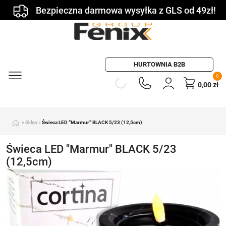
Bezpieczna darmowa wysyłka z GLS od 49zł!
HURTOWNIA B2B
0
0,00
zł
»
Sklep
»
Świeca LED “Marmur” BLACK 5/23 (12,5cm)
Świeca LED "Marmur" BLACK 5/23
(12,5cm)