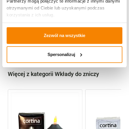
Partnerzy mogą połączyć te informacje z innymi danymi
Potrzebujesz większą ilość? Zapraszamy do naszej
otrzymanymi od Ciebie lub uzyskanymi podczas
hurtownii
Przejdź do hurtowni B2B
korzystania z ich usług.
Opis produktu
Zezwól na wszystkie
Opinie klientów
Spersonalizuj
Więcej z kategorii Wkłady do zniczy