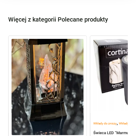
Więcej z kategorii Polecane produkty
,
Wkłady do zniczy
Wkłady elekt
Świeca LED “Marmur” G