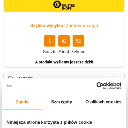
(12
cm)
Szybka wysyłka!
Zamów w ciągu
1
41
51
Godzin
Minut
Sekund
A produkt wyślemy jeszcze dziś!
Dostawa
Zgoda
Szczegóły
O plikach cookies
U Ciebie zwykle za
1-3 dni
: od
12,30 zł
Niniejsza strona korzysta z plików cookie
Darmowa dostawa:
od 49 zł