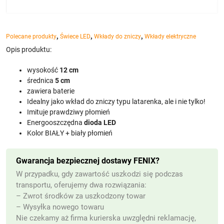
,
,
,
Polecane produkty
Świece LED
Wkłady do zniczy
Wkłady elektryczne
Opis produktu:
wysokość
12 cm
średnica
5
cm
zawiera baterie
Idealny jako wkład do zniczy typu latarenka, ale i nie tylko!
Imituje prawdziwy płomień
Energooszczędna
dioda LED
Kolor BIAŁY + biały płomień
Gwarancja bezpiecznej dostawy FENIX?
W przypadku, gdy zawartość uszkodzi się podczas
transportu, oferujemy dwa rozwiązania:
– Zwrot środków za uszkodzony towar
– Wysyłka nowego towaru
Nie czekamy aż firma kurierska uwzględni reklamację,