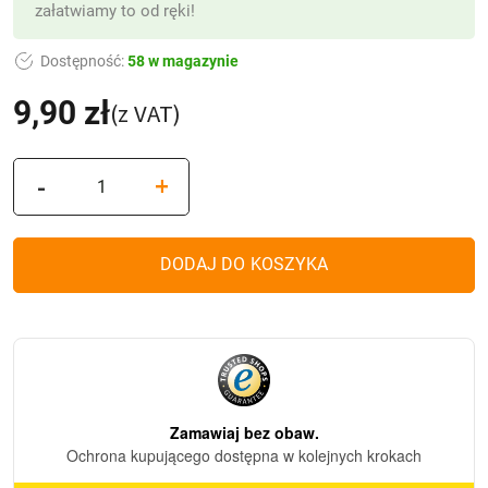
załatwiamy to od ręki!
Dostępność:
58 w magazynie
9,90
zł
(z VAT)
ilość
-
+
Świeca
LED
Złoty
DODAJ DO KOSZYKA
Krzyż
1/23/LUX-
BAT/W
BIAŁA
+
biały
chłodny
płomień