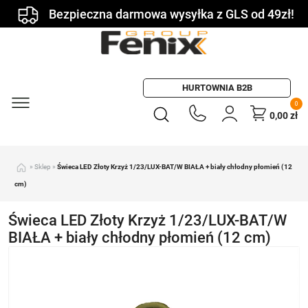
Bezpieczna darmowa wysyłka z GLS od 49zł!
HURTOWNIA B2B
0
0,00
zł
»
Sklep
»
Świeca LED Złoty Krzyż 1/23/LUX-BAT/W BIAŁA + biały chłodny płomień (12
cm)
Świeca LED Złoty Krzyż 1/23/LUX-BAT/W
BIAŁA + biały chłodny płomień (12 cm)