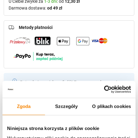
U Ciebie zwykle za
1-3 dni
: od
12,30 zł
Darmowa dostawa:
od 49 zł
Metody płatności
Potrzebujesz większą ilość? Zapraszamy do naszej
hurtownii
Przejdź do hurtowni B2B
Zgoda
Szczegóły
O plikach cookies
Polecamy:
Glamour Quatro Duży + Ramka R3 (Gold)
Niniejsza strona korzysta z plików cookie
Wykorzystujemy pliki cookie do spersonalizowania treści