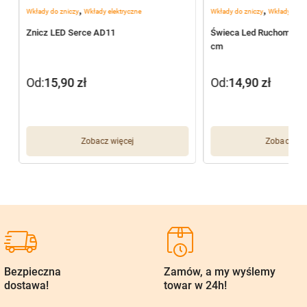
,
,
Wkłady do zniczy
Wkłady elektryczne
Wkłady do zniczy
Wkłady elekt
W
Znicz LED Serce AD11
Świeca Led Ruchomy Pł
cm
Od:
15,90
zł
Od:
14,90
zł
Zobacz więcej
Zobacz wię
Bezpieczna
Zamów, a my wyślemy
dostawa!
towar w 24h!