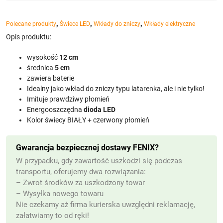
,
,
,
Polecane produkty
Świece LED
Wkłady do zniczy
Wkłady elektryczne
Opis produktu:
wysokość
12 cm
średnica
5
cm
zawiera baterie
Idealny jako wkład do zniczy typu latarenka, ale i nie tylko!
Imituje prawdziwy płomień
Energooszczędna
dioda LED
Kolor świecy BIAŁY + czerwony płomień
Gwarancja bezpiecznej dostawy FENIX?
W przypadku, gdy zawartość uszkodzi się podczas
transportu, oferujemy dwa rozwiązania:
– Zwrot środków za uszkodzony towar
– Wysyłka nowego towaru
Nie czekamy aż firma kurierska uwzględni reklamację,
załatwiamy to od ręki!