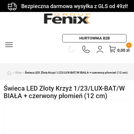
Bezpieczna darmowa wysyłka z GLS od 49zł!
HURTOWNIA B2B
0
0,00
zł
»
Sklep
»
Świeca LED Złoty Krzyż 1/23/LUX-BAT/W BIAŁA + czerwony płomień (12 cm)
Świeca LED Złoty Krzyż 1/23/LUX-BAT/W
BIAŁA + czerwony płomień (12 cm)