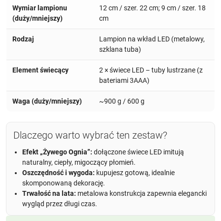
Wymiar lampionu
12 cm / szer. 22 cm; 9 cm / szer. 18
(duży/mniejszy)
cm
Rodzaj
Lampion na wkład LED (metalowy,
szklana tuba)
Element świecący
2 × świece LED – tuby lustrzane (z
bateriami 3AAA)
Waga (duży/mniejszy)
~900 g / 600 g
Dlaczego warto wybrać ten zestaw?
Efekt „Żywego Ognia”:
dołączone świece LED imitują
naturalny, ciepły, migoczący płomień.
Oszczędność i wygoda:
kupujesz gotową, idealnie
skomponowaną dekorację.
Trwałość na lata:
metalowa konstrukcja zapewnia elegancki
wygląd przez długi czas.