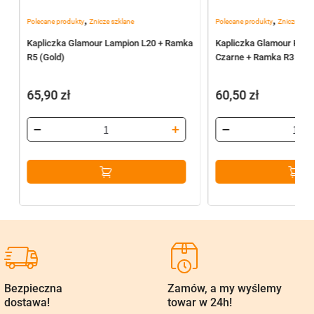
,
,
Polecane produkty
Znicze szklane
Polecane produkty
Znicze szkl
Kapliczka Glamour Lampion L20 + Ramka
Kapliczka Glamour Koło
R5 (Gold)
Czarne + Ramka R3 (Silv
65,90
zł
60,50
zł
Bezpieczna
Zamów, a my wyślemy
dostawa!
towar w 24h!