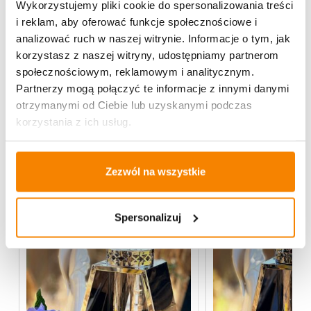
hurtownii
Przejdź do hurtowni B2B
Wykorzystujemy pliki cookie do spersonalizowania treści
i reklam, aby oferować funkcje społecznościowe i
analizować ruch w naszej witrynie. Informacje o tym, jak
korzystasz z naszej witryny, udostępniamy partnerom
Specyfikacja
społecznościowym, reklamowym i analitycznym.
Partnerzy mogą połączyć te informacje z innymi danymi
Opinie klientów
otrzymanymi od Ciebie lub uzyskanymi podczas
korzystania z ich usług.
Może spodoba się również…
Zezwól na wszystkie
Spersonalizuj