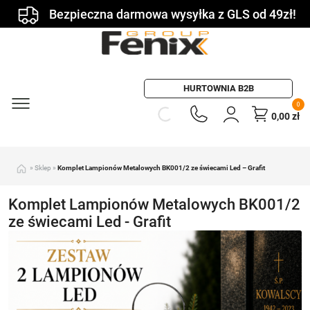
Bezpieczna darmowa wysyłka z GLS od 49zł!
HURTOWNIA B2B
0
0,00
zł
»
Sklep
»
Komplet Lampionów Metalowych BK001/2 ze świecami Led – Grafit
Komplet Lampionów Metalowych BK001/2
ze świecami Led - Grafit