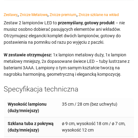
,
,
,
Zestawy
Znicze Metalowe
Znicze premium
Znicze szklane na wkład
Zestaw 2 lampionów LED to
przemyślany, gotowy produkt
– nie
musisz osobno dobierać pasujących elementów ani wkładów.
Otrzymujesz elegancki komplet dwóch lampionów, gotowy do
postawienia na pomniku od razu po wyjęciu z paczki.
W zestawie otrzymujesz:
1x lampion metalowy duży, 1x lampion
metalowy mniejszy, 2x dopasowane świece LED – tuby lustrzane z
bateriami 3AAA. Lampiony o tym samym kształcie tworzą na
nagrobku harmonijną, geometryczną i elegancką kompozycję.
Specyfikacja techniczna
Wysokość lampionu
35 cm / 28 cm (bez uchwytu)
(duży/mniejszy)
Szklana tuba z pokrywą
ø 9 cm, wysokość 18 cm / ø 7 cm,
(duży/mniejszy)
wysokość 12 cm