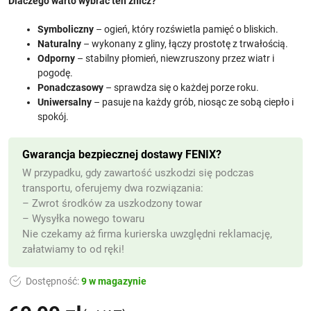
Dlaczego warto wybrać ten znicz?
Symboliczny
– ogień, który rozświetla pamięć o bliskich.
Naturalny
– wykonany z gliny, łączy prostotę z trwałością.
Odporny
– stabilny płomień, niewzruszony przez wiatr i
pogodę.
Ponadczasowy
– sprawdza się o każdej porze roku.
Uniwersalny
– pasuje na każdy grób, niosąc ze sobą ciepło i
spokój.
Gwarancja bezpiecznej dostawy FENIX?
W przypadku, gdy zawartość uszkodzi się podczas
transportu, oferujemy dwa rozwiązania:
– Zwrot środków za uszkodzony towar
– Wysyłka nowego towaru
Nie czekamy aż firma kurierska uwzględni reklamację,
załatwiamy to od ręki!
Dostępność:
9 w magazynie