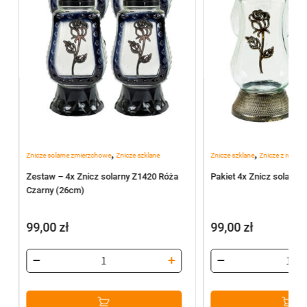
,
,
Znicze solarne zmierzchowe
Znicze szklane
Znicze szklane
Znicze z różą
Zestaw – 4x Znicz solarny Z1420 Róża
Pakiet 4x Znicz solarny
Czarny (26cm)
99,00
zł
99,00
zł