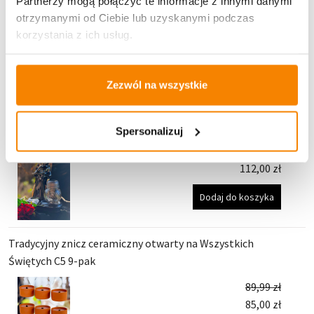
Partnerzy mogą połączyć te informacje z innymi danymi
otrzymanymi od Ciebie lub uzyskanymi podczas
Potrzebujesz większą ilość? Zapraszamy do naszej
hurtownii
Przejdź do hurtowni B2B
korzystania z ich usług.
Polecamy:
Zezwól na wszystkie
Znicz Lampion solarny Ceramika Anioł A2 GRAFIT (29,5
Spersonalizuj
cm)
112,00
zł
Dodaj do koszyka
Tradycyjny znicz ceramiczny otwarty na Wszystkich
Świętych C5 9-pak
89,99
zł
85,00
zł