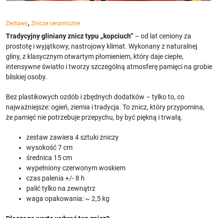
,
Zestawy
Znicze ceramiczne
Tradycyjny gliniany znicz typu „kopciuch”
– od lat ceniony za
prostotę i wyjątkowy, nastrojowy klimat. Wykonany z naturalnej
gliny, z klasycznym otwartym płomieniem, który daje ciepłe,
intensywne światło i tworzy szczególną atmosferę pamięci na grobie
bliskiej osoby.
Bez plastikowych ozdób i zbędnych dodatków – tylko to, co
najważniejsze: ogień, ziemia i tradycja. To znicz, który przypomina,
że pamięć nie potrzebuje przepychu, by być piękną i trwałą.
zestaw zawiera 4 sztuki zniczy
wysokość 7 cm
średnica 15 cm
wypełniony czerwonym woskiem
czas palenia +/- 8 h
palić tylko na zewnątrz
waga opakowania: ~ 2,5 kg