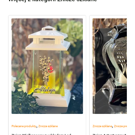
,
,
Polecane produkty
Znicze szklane
Znicze szklane
Znicze premiu