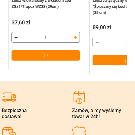
Znicz Wielkanocny z wkładem Led
Znicz Artystyczny Musz
ZSz1/Trapez WZ38 (29cm)
“Śpieszmy się kochać lu
(35 cm)
37,60
zł
89,00
zł
Bezpieczna
Zamów, a my wyślemy
dostawa!
towar w 24h!