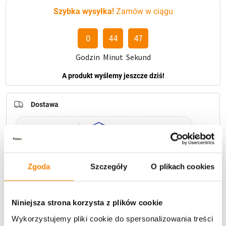
Szybka wysyłka!
Zamów w ciągu
0
44
46
Godzin
Minut
Sekund
A produkt wyślemy jeszcze dziś!
Dostawa
Zgoda
Szczegóły
O plikach cookies
U Ciebie zwykle za
1-3 dni
: od
12,30 zł
Darmowa dostawa:
od 49 zł
Niniejsza strona korzysta z plików cookie
Metody płatności
Wykorzystujemy pliki cookie do spersonalizowania treści