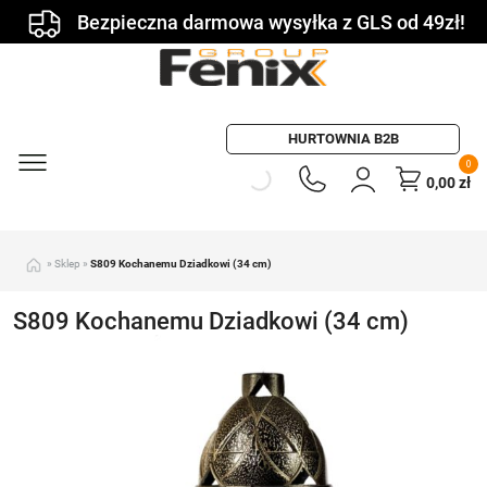
Bezpieczna darmowa wysyłka z GLS od 49zł!
HURTOWNIA B2B
0
0,00
zł
»
Sklep
»
S809 Kochanemu Dziadkowi (34 cm)
S809 Kochanemu Dziadkowi (34 cm)