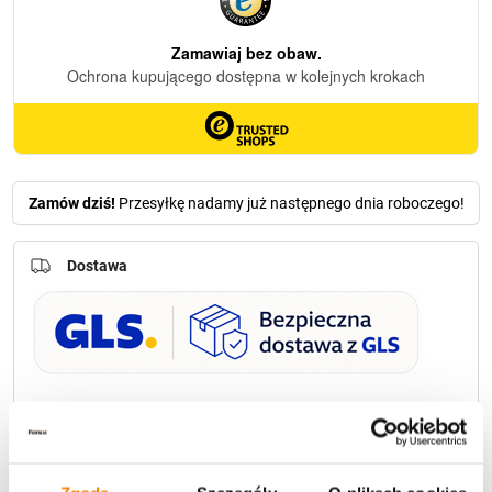
Koszyczek
(Złoty)
Zamów dziś!
Przesyłkę nadamy już następnego dnia roboczego!
Dostawa
U Ciebie zwykle za
1-3 dni
: od
12,30 zł
Darmowa dostawa:
od 49 zł