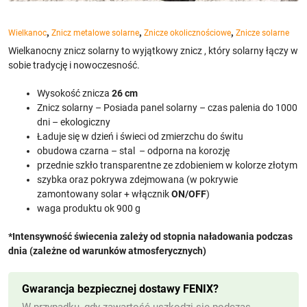
,
,
,
Wielkanoc
Znicz metalowe solarne
Znicze okolicznościowe
Znicze solarne
Wielkanocny znicz solarny to wyjątkowy znicz , który solarny łączy w
sobie tradycję i nowoczesność.
Wysokość znicza
26 cm
Znicz solarny – Posiada panel solarny – czas palenia do 1000
dni – ekologiczny
Ładuje się w dzień i świeci od zmierzchu do świtu
obudowa czarna – stal – odporna na korozję
przednie szkło transparentne ze zdobieniem w kolorze złotym
szybka oraz pokrywa zdejmowana (w pokrywie
zamontowany solar + włącznik
ON/OFF
)
waga produktu ok 900 g
*Intensywność świecenia zależy od stopnia naładowania podczas
dnia (zależne od warunków atmosferycznych)
Gwarancja bezpiecznej dostawy FENIX?
W przypadku, gdy zawartość uszkodzi się podczas