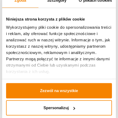
Zgoda
Szczegóły
O plikach cookies
Metody płatności
Niniejsza strona korzysta z plików cookie
Wykorzystujemy pliki cookie do spersonalizowania treści
i reklam, aby oferować funkcje społecznościowe i
analizować ruch w naszej witrynie. Informacje o tym, jak
korzystasz z naszej witryny, udostępniamy partnerom
Potrzebujesz większą ilość? Zapraszamy do naszej
społecznościowym, reklamowym i analitycznym.
hurtownii
Przejdź do hurtowni B2B
Partnerzy mogą połączyć te informacje z innymi danymi
otrzymanymi od Ciebie lub uzyskanymi podczas
korzystania z ich usług.
Polecamy:
Kapliczka Solarna Metalowa LUXORIA T4 Srebrne malwy
Zezwól na wszystkie
(26 cm)
138,00
zł
Spersonalizuj
Dodaj do koszyka