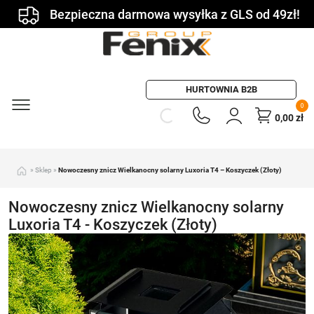
Bezpieczna darmowa wysyłka z GLS od 49zł!
HURTOWNIA B2B
0
0,00
zł
»
Sklep
»
Nowoczesny znicz Wielkanocny solarny Luxoria T4 – Koszyczek (Złoty)
Nowoczesny znicz Wielkanocny solarny
Luxoria T4 - Koszyczek (Złoty)