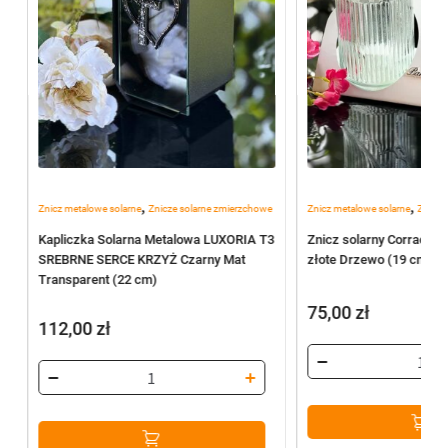
,
,
Znicz metalowe solarne
Znicze solarne zmierzchowe
Znicz metalowe solarne
Znicze
Kapliczka Solarna Metalowa LUXORIA T3
Znicz solarny Corrado “
.
SREBRNE SERCE KRZYŻ Czarny Mat
złote Drzewo (19 cm)
Transparent (22 cm)
75,00
zł
112,00
zł