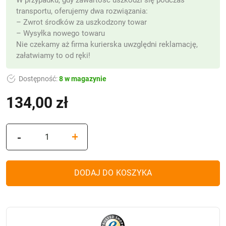
transportu, oferujemy dwa rozwiązania:
– Zwrot środków za uszkodzony towar
– Wysyłka nowego towaru
Nie czekamy aż firma kurierska uwzględni reklamację,
załatwiamy to od ręki!
Dostępność:
8 w magazynie
134,00
zł
ilość
-
+
Nowoczesny
znicz
Wielkanocny
DODAJ DO KOSZYKA
solarny
Luxoria
T4
-