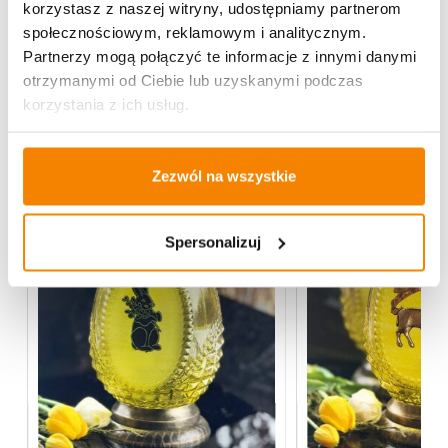
korzystasz z naszej witryny, udostępniamy partnerom
Opinie klientów
społecznościowym, reklamowym i analitycznym.
Partnerzy mogą połączyć te informacje z innymi danymi
otrzymanymi od Ciebie lub uzyskanymi podczas
Może spodoba się również…
korzystania z ich usług.
Zezwól na wszystkie
Spersonalizuj