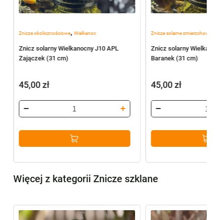
,
,
e
Znicze okolicznościowe
Wielkanoc
Znicze solarne zmierzchowe
Zn
Znicz solarny Wielkanocny J10 APL
Znicz solarny Wielkano
Zajączek (31 cm)
Baranek (31 cm)
45,00
zł
45,00
zł
Więcej z kategorii Znicze szklane