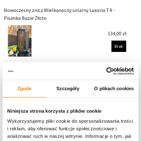
Nowoczesny znicz Wielkanocny solarny Luxoria T4 -
Pisanka Bazie Złote
134,00
zł
Brak
Znicz solarny J4 APL Pisanka - żółty (30 cm)
42,00
zł
Zgoda
Szczegóły
O plikach cookies
Dodaj do koszyka
Niniejsza strona korzysta z plików cookie
Wykorzystujemy pliki cookie do spersonalizowania treści
Specyfikacja
i reklam, aby oferować funkcje społecznościowe i
analizować ruch w naszej witrynie. Informacje o tym, jak