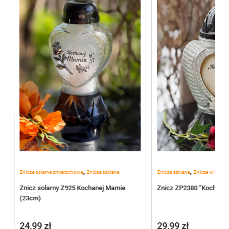
,
,
Znicze solarne zmierzchowe
Znicze szklane
Znicze szklane
Znicze w kształc
Znicz solarny Z925 Kochanej Mamie
Znicz ZP2380 “Kochanej
(23cm)
24,99
zł
29,99
zł