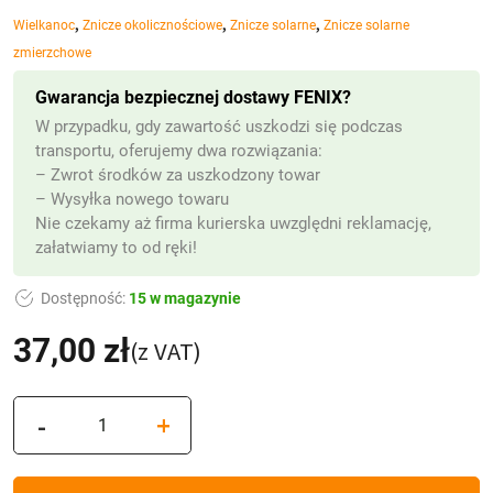
,
,
,
Wielkanoc
Znicze okolicznościowe
Znicze solarne
Znicze solarne
zmierzchowe
Gwarancja bezpiecznej dostawy FENIX?
W przypadku, gdy zawartość uszkodzi się podczas
transportu, oferujemy dwa rozwiązania:
– Zwrot środków za uszkodzony towar
– Wysyłka nowego towaru
Nie czekamy aż firma kurierska uwzględni reklamację,
załatwiamy to od ręki!
Dostępność:
15 w magazynie
37,00
zł
(z VAT)
ilość
-
+
Znicz
solarny
Wielkanocny