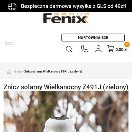
Bezpieczna darmowa wysyłka z GLS od 49zł!
HURTOWNIA B2B
0
0,00
zł
»
Sklep
»
Znicz solarny Wielkanocny Z491J (zielony)
Znicz solarny Wielkanocny Z491J (zielony)