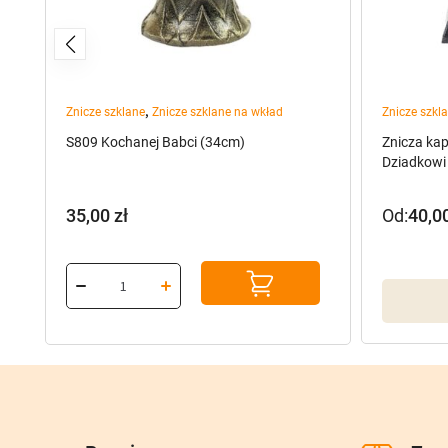
,
Znicze szklane
Znicze szklane na wkład
Znicze szkl
S809 Kochanej Babci (34cm)
Znicza ka
Dziadkowi
35,00
zł
Od:
40,0