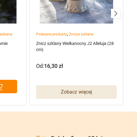
,
 szklane
Polecane produkty
Znicze szklane
Zn
amie
Znicz szklany Wielkanocny J2 Alleluja (28
Zn
cm)
K
Od:
16,30
zł
1
Zobacz więcej