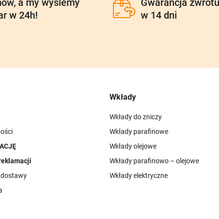
ów, a my wyślemy
Gwarancja zwrot
ar w 24h!
w 14 dni
Wkłady
Wkłady do zniczy
ości
Wkłady parafinowe
ACJĘ
Wkłady olejowe
reklamacji
Wkłady parafinowo – olejowe
i dostawy
Wkłady elektryczne
a