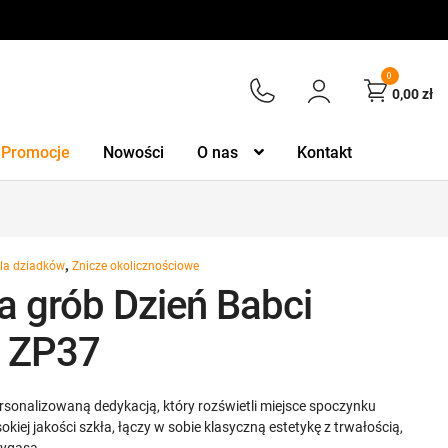
0
0,00
zł
Promocje
Nowości
O nas
Kontakt
,
dla dziadków
Znicze okolicznościowe
a grób Dzień Babci
i ZP37
ersonalizowaną dedykacją, który rozświetli miejsce spoczynku
kiej jakości szkła, łączy w sobie klasyczną estetykę z trwałością,