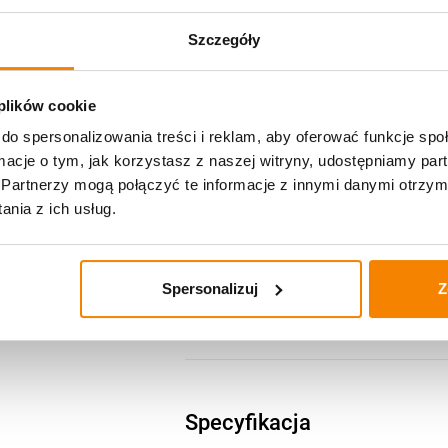
Zestaw dla Dziadków
Szczegóły
Kochanemu Dziadkow
 plików cookie
do spersonalizowania treści i reklam, aby oferować funkcje sp
ormacje o tym, jak korzystasz z naszej witryny, udostępniamy p
Wkład parafinowy zal
Partnerzy mogą połączyć te informacje z innymi danymi otrzym
nia z ich usług.
Spersonalizuj
Z
Świeca LED MD4 Złota
Specyfikacja