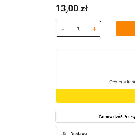
13,00
zł
(z VAT)
ilość
-
+
Znicz
szklany
na
grób
Dzień
Babci
Kochanej
Babci
ZP37
Zamów dziś!
Przes
Dostawa