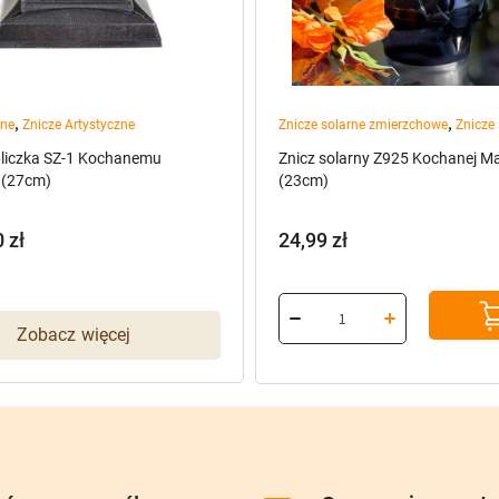
,
,
ane
Znicze Artystyczne
Znicze solarne zmierzchowe
Znicze
pliczka SZ-1 Kochanemu
Znicz solarny Z925 Kochanej M
 (27cm)
(23cm)
0
zł
24,99
zł
Zobacz więcej