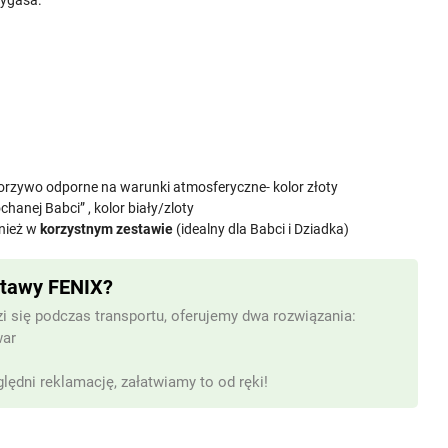
wygasa.
worzywo odporne na warunki atmosferyczne- kolor złoty
chanej Babci” , kolor biały/zloty
nież w
korzystnym zestawie
(idealny dla Babci i Dziadka)
stawy FENIX?
i się podczas transportu, oferujemy dwa rozwiązania:
war
lędni reklamację, załatwiamy to od ręki!