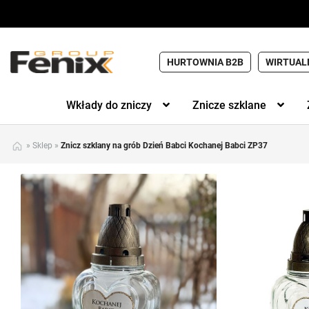
HURTOWNIA B2B
WIRTUAL
Wkłady do zniczy
Znicze szklane
»
Sklep
»
Znicz szklany na grób Dzień Babci Kochanej Babci ZP37