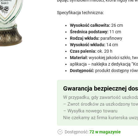
będąc symbolem miłości, która nigdy nie 
Specyfikacja techniczna:
Wysokość całkowita:
26 cm
Średnica podstawy:
11 cm
Rodzaj wkładu:
parafinowy
Wysokość wkładu:
14 cm
Czas palenia:
ok. 20 h
Materiał:
wysokiej jakości szkło, t
aplikacja – naklejka z dedykacją “Ko
Dostępność:
produkt dostępny rów
Gwarancja bezpiecznej do
W przypadku, gdy zawartość uszkodz
– Zwrot środków za uszkodzony to
– Wysyłka nowego towaru
Nie czekamy aż firma kurierska uwzg
Dostępność:
72 w magazynie