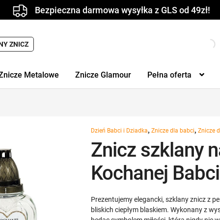
Bezpieczna darmowa wysyłka z GLS od 49zł!
Wyszukiwarka
NY ZNICZ
produktów
Znicze Metalowe
Znicze Glamour
Pełna oferta
,
,
Dzień Babci i Dziadka
Znicze dla babci
Znicze 
Znicz szklany n
Kochanej Babc
Prezentujemy elegancki, szklany znicz z p
bliskich ciepłym blaskiem. Wykonany z wyso